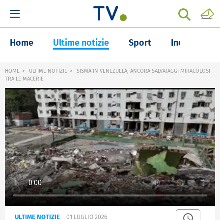
Home
Ultime notizie
Sport
Inchieste
HOME
ULTIME NOTIZIE
SISMA IN VENEZUELA, ANCORA SALVATAGGI MIRACOLOSI
TRA LE MACERIE
ULTIME NOTIZIE
01 LUGLIO 2026