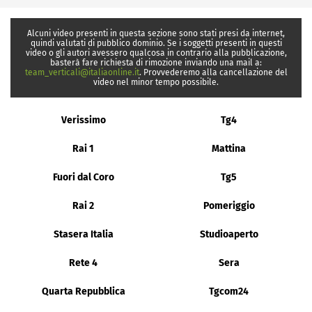
Alcuni video presenti in questa sezione sono stati presi da internet,
quindi valutati di pubblico dominio. Se i soggetti presenti in questi
video o gli autori avessero qualcosa in contrario alla pubblicazione,
basterà fare richiesta di rimozione inviando una mail a:
team_verticali@italiaonline.it
. Provvederemo alla cancellazione del
video nel minor tempo possibile.
Verissimo
Tg4
Rai 1
Mattina
Fuori dal Coro
Tg5
Rai 2
Pomeriggio
Stasera Italia
Studioaperto
Rete 4
Sera
Quarta Repubblica
Tgcom24