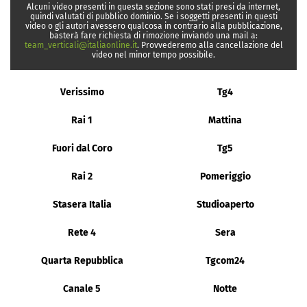
Alcuni video presenti in questa sezione sono stati presi da internet,
quindi valutati di pubblico dominio. Se i soggetti presenti in questi
video o gli autori avessero qualcosa in contrario alla pubblicazione,
basterà fare richiesta di rimozione inviando una mail a:
team_verticali@italiaonline.it
. Provvederemo alla cancellazione del
video nel minor tempo possibile.
Verissimo
Tg4
Rai 1
Mattina
Fuori dal Coro
Tg5
Rai 2
Pomeriggio
Stasera Italia
Studioaperto
Rete 4
Sera
Quarta Repubblica
Tgcom24
Canale 5
Notte