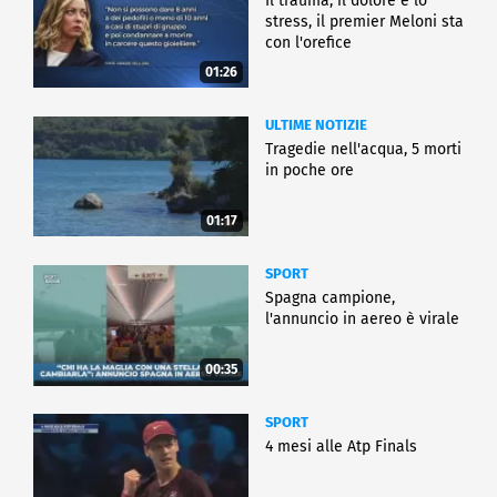
Il trauma, il dolore e lo
stress, il premier Meloni sta
con l'orefice
01:26
ULTIME NOTIZIE
Tragedie nell'acqua, 5 morti
in poche ore
01:17
SPORT
Spagna campione,
l'annuncio in aereo è virale
00:35
SPORT
4 mesi alle Atp Finals