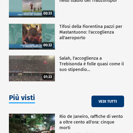
nello stadio del Trabzonspor
00:33
Tifosi della Fiorentina pazzi per
Mastantuono: l'accoglienza
all'aeroporto
00:32
Salah, l'accoglienza a
Trebisonda è folle quasi come il
suo stipendio…
01:33
Più visti
VEDI TUTTI
Rio de Janeiro, raffiche di vento
a oltre cento all'ora: cinque
morti