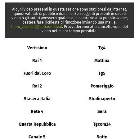
Alcuni video presenti in questa sezione sono stati presi da internet,
quindi valutati di pubblico dominio. Se i soggetti presenti in questi
video o gli autori avessero qualcosa in contrario alla pubblicazione,
basterà fare richiesta di rimozione inviando una mail a:
team_verticali@italiaonline.it
. Provvederemo alla cancellazione del
video nel minor tempo possibile.
Verissimo
Tg4
Rai 1
Mattina
Fuori dal Coro
Tg5
Rai 2
Pomeriggio
Stasera Italia
Studioaperto
Rete 4
Sera
Quarta Repubblica
Tgcom24
Canale 5
Notte