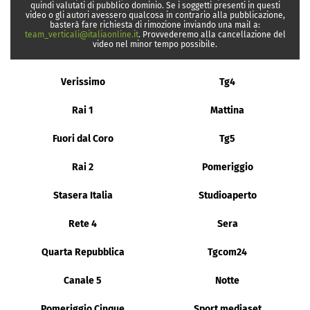
quindi valutati di pubblico dominio. Se i soggetti presenti in questi
video o gli autori avessero qualcosa in contrario alla pubblicazione,
basterà fare richiesta di rimozione inviando una mail a:
team_verticali@italiaonline.it
. Provvederemo alla cancellazione del
video nel minor tempo possibile.
Verissimo
Tg4
Rai 1
Mattina
Fuori dal Coro
Tg5
Rai 2
Pomeriggio
Stasera Italia
Studioaperto
Rete 4
Sera
Quarta Repubblica
Tgcom24
Canale 5
Notte
Pomeriggio Cinque
Sport mediaset