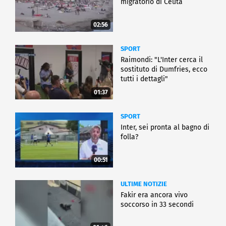
migratorio di Ceuta
02:56
SPORT
Raimondi: "L'Inter cerca il
sostituto di Dumfries, ecco
tutti i dettagli"
01:37
SPORT
Inter, sei pronta al bagno di
folla?
00:51
ULTIME NOTIZIE
Fakir era ancora vivo
soccorso in 33 secondi