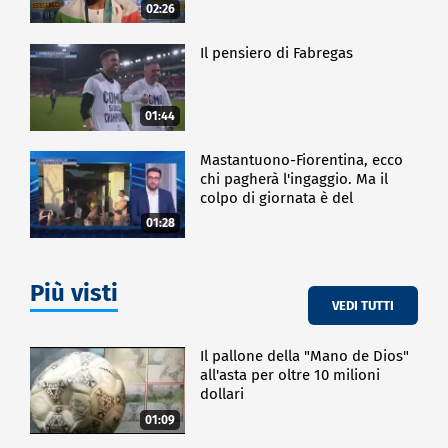
02:26
Il pensiero di Fabregas
01:44
Mastantuono-Fiorentina, ecco
chi pagherà l'ingaggio. Ma il
colpo di giornata è del
Frosinone"
01:28
Più visti
VEDI TUTTI
Il pallone della "Mano de Dios"
all'asta per oltre 10 milioni
dollari
01:09