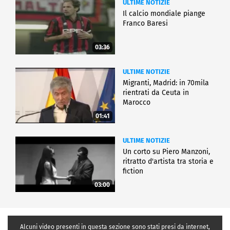
ULTIME NOTIZIE
Il calcio mondiale piange
Franco Baresi
03:36
ULTIME NOTIZIE
Migranti, Madrid: in 70mila
rientrati da Ceuta in
Marocco
01:41
ULTIME NOTIZIE
Un corto su Piero Manzoni,
ritratto d'artista tra storia e
fiction
03:00
Alcuni video presenti in questa sezione sono stati presi da internet,