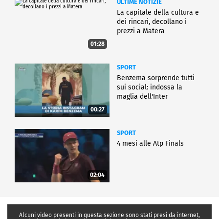
ULTIME NOTIZIE
La capitale della cultura e
dei rincari, decollano i
prezzi a Matera
01:28
SPORT
Benzema sorprende tutti
sui social: indossa la
maglia dell'Inter
00:27
SPORT
4 mesi alle Atp Finals
02:04
Alcuni video presenti in questa sezione sono stati presi da internet,