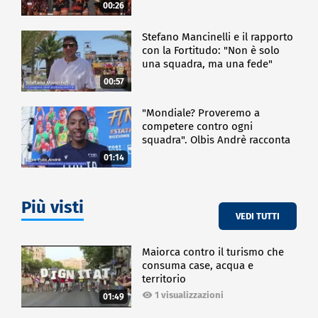
00:26
Stefano Mancinelli e il rapporto
con la Fortitudo: "Non è solo
una squadra, ma una fede"
00:57
"Mondiale? Proveremo a
competere contro ogni
squadra". Olbis Andrè racconta
il percorso di avvicinamento ai
01:14
prossimi mondiali in Germania.
Più visti
VEDI TUTTI
Maiorca contro il turismo che
consuma case, acqua e
territorio
1 visualizzazioni
01:49