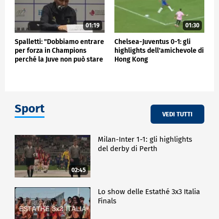
01:19
01:30
Spalletti: "Dobbiamo entrare
Chelsea-Juventus 0-1: gli
per forza in Champions
highlights dell'amichevole di
perché la Juve non può stare
Hong Kong
fuori"
Sport
VEDI TUTTI
Milan-Inter 1-1: gli highlights
del derby di Perth
02:45
Lo show delle Estathé 3x3 Italia
Finals