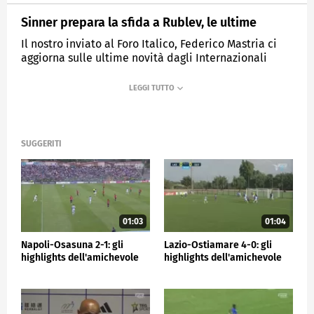
Sinner prepara la sfida a Rublev, le ultime
Il nostro inviato al Foro Italico, Federico Mastria ci
aggiorna sulle ultime novità dagli Internazionali
d'Italia. La pioggia ha infastidito l'allenamento di
Sinner; Darderi pronto per il match con il fenomeno
spagnolo Jodar.
MEDIASET
SPORTMEDIASET
SUGGERITI
01:03
01:04
Napoli-Osasuna 2-1: gli
Lazio-Ostiamare 4-0: gli
highlights dell'amichevole
highlights dell'amichevole