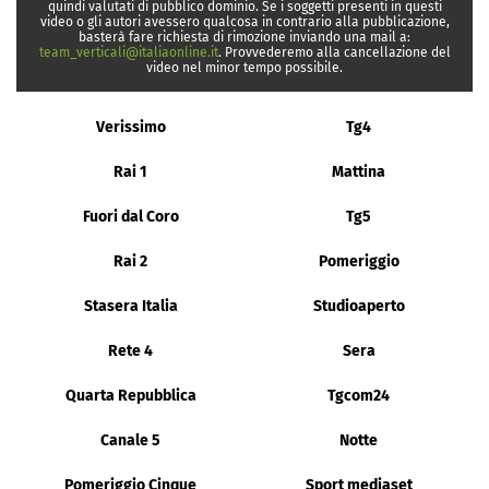
quindi valutati di pubblico dominio. Se i soggetti presenti in questi
video o gli autori avessero qualcosa in contrario alla pubblicazione,
basterà fare richiesta di rimozione inviando una mail a:
team_verticali@italiaonline.it
. Provvederemo alla cancellazione del
video nel minor tempo possibile.
Verissimo
Tg4
Rai 1
Mattina
Fuori dal Coro
Tg5
Rai 2
Pomeriggio
Stasera Italia
Studioaperto
Rete 4
Sera
Quarta Repubblica
Tgcom24
Canale 5
Notte
Pomeriggio Cinque
Sport mediaset