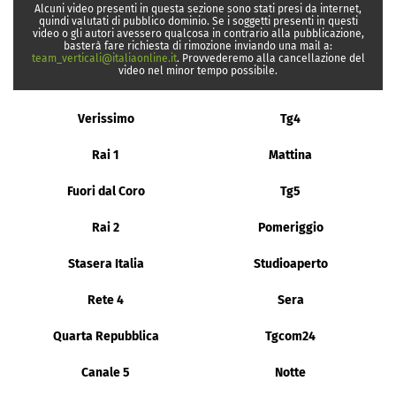
Alcuni video presenti in questa sezione sono stati presi da internet,
quindi valutati di pubblico dominio. Se i soggetti presenti in questi
video o gli autori avessero qualcosa in contrario alla pubblicazione,
basterà fare richiesta di rimozione inviando una mail a:
team_verticali@italiaonline.it
. Provvederemo alla cancellazione del
video nel minor tempo possibile.
Verissimo
Tg4
Rai 1
Mattina
Fuori dal Coro
Tg5
Rai 2
Pomeriggio
Stasera Italia
Studioaperto
Rete 4
Sera
Quarta Repubblica
Tgcom24
Canale 5
Notte