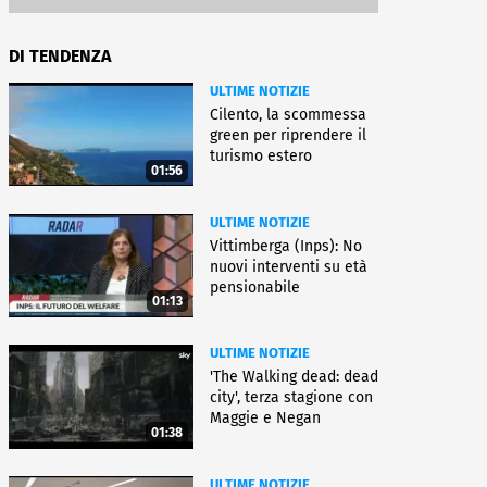
DI TENDENZA
ULTIME NOTIZIE
Cilento, la scommessa
green per riprendere il
turismo estero
01:56
ULTIME NOTIZIE
Vittimberga (Inps): No
nuovi interventi su età
pensionabile
01:13
ULTIME NOTIZIE
'The Walking dead: dead
city', terza stagione con
Maggie e Negan
01:38
ULTIME NOTIZIE