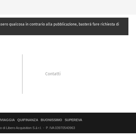
essero qualcosa in contrario alla pubblicazione, basterà fare richiesta di
Contatti
IVIAGGIA
QUIFINANZA
BUONISSIMO
SUPEREVA
di Libero Acquisition S.á r.l.
P. IVA 03970540963