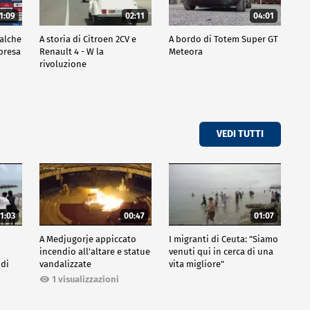
1:09
02:11
04:01
ualche
A storia di Citroen 2CV e
A bordo di Totem Super GT
mpresa
Renault 4 - W la
Meteora
rivoluzione
VEDI TUTTI
1:03
00:47
01:07
A Medjugorje appiccato
I migranti di Ceuta: "Siamo
incendio all'altare e statue
venuti qui in cerca di una
 di
vandalizzate
vita migliore"
1 visualizzazioni