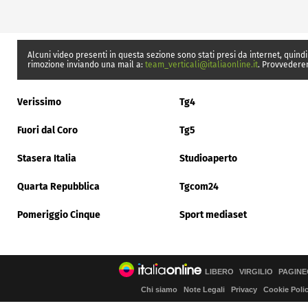
Alcuni video presenti in questa sezione sono stati presi da internet, quindi
rimozione inviando una mail a:
team_verticali@italiaonline.it
. Provvedere
Verissimo
Tg4
Fuori dal Coro
Tg5
Stasera Italia
Studioaperto
Quarta Repubblica
Tgcom24
Pomeriggio Cinque
Sport mediaset
LIBERO
VIRGILIO
PAGINE
Chi siamo
Note Legali
Privacy
Cookie Poli