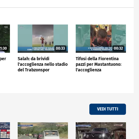
1:30
00:33
00:32
 per
Salah: da brividi
Tifosi della Fiorentina
l'accoglienza nello stadio
pazzi per Mastantuono:
del Trabzonspor
l'accoglienza
all'aeroporto
VEDI TUTTI