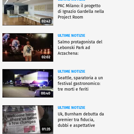
PAC Milano: il progetto
di Ignazio Gardella nella
Project Room
02:42
ULTIME NOTIZIE
Salmo protagonista del
Lebonski Park ad
Arzachena:
02:02
"Un'emozione"
ULTIME NOTIZIE
Seattle, sparatoria a un
festival gastronomico:
tre morti e feriti
00:40
ULTIME NOTIZIE
Uk, Burnham debutta da
premier tra fiducia,
dubbi e aspettative
01:35