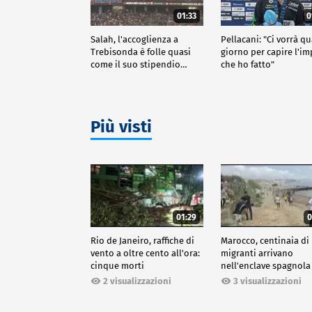
01:33
0
Salah, l'accoglienza a
Pellacani: "Ci vorrà q
Trebisonda è folle quasi
giorno per capire l'i
come il suo stipendio…
che ho fatto"
Più visti
01:29
0
Rio de Janeiro, raffiche di
Marocco, centinaia di
vento a oltre cento all'ora:
migranti arrivano
cinque morti
nell'enclave spagnola
Ceuta
2 visualizzazioni
3 visualizzazioni