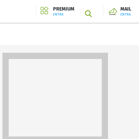
PREMIUM
MAIL
SEARCH
ENTRA
ENTRA
ENTRA