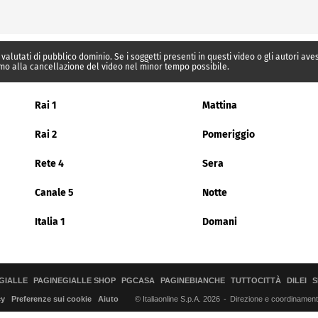
 valutati di pubblico dominio. Se i soggetti presenti in questi video o gli autori av
mo alla cancellazione del video nel minor tempo possibile.
Rai 1
Mattina
Rai 2
Pomeriggio
Rete 4
Sera
Canale 5
Notte
Italia 1
Domani
GIALLE
PAGINEGIALLE SHOP
PGCASA
PAGINEBIANCHE
TUTTOCITTÀ
DILEI
S
© Italiaonline S.p.A. 2026
Direzione e coordinamento 
cy
Preferenze sui cookie
Aiuto