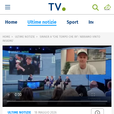
Home
Ultime notizie
Sport
Inchieste
HOME
ULTIME NOTIZIE
SINNER A "CHE TEMPO CHE FA": 'ABBIAMO VINTO
INSIEME'
ULTIME NOTIZIE
18 MAGGIO 2026