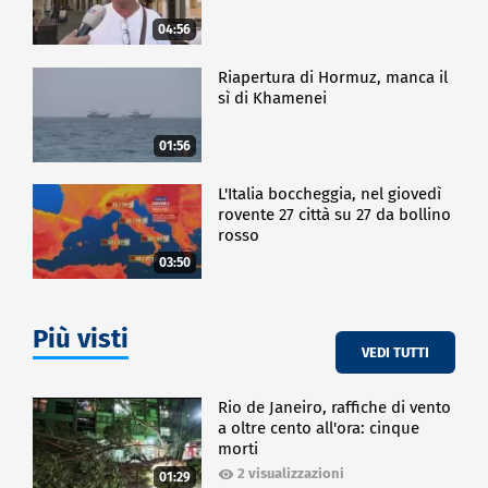
04:56
Riapertura di Hormuz, manca il
sì di Khamenei
01:56
L'Italia boccheggia, nel giovedì
rovente 27 città su 27 da bollino
rosso
03:50
Più visti
VEDI TUTTI
Rio de Janeiro, raffiche di vento
a oltre cento all'ora: cinque
morti
2 visualizzazioni
01:29