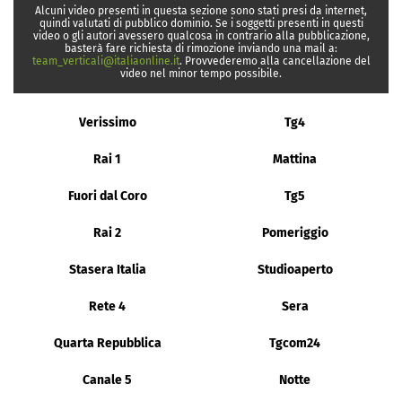
Alcuni video presenti in questa sezione sono stati presi da internet,
quindi valutati di pubblico dominio. Se i soggetti presenti in questi
video o gli autori avessero qualcosa in contrario alla pubblicazione,
basterà fare richiesta di rimozione inviando una mail a:
team_verticali@italiaonline.it
. Provvederemo alla cancellazione del
video nel minor tempo possibile.
Verissimo
Tg4
Rai 1
Mattina
Fuori dal Coro
Tg5
Rai 2
Pomeriggio
Stasera Italia
Studioaperto
Rete 4
Sera
Quarta Repubblica
Tgcom24
Canale 5
Notte