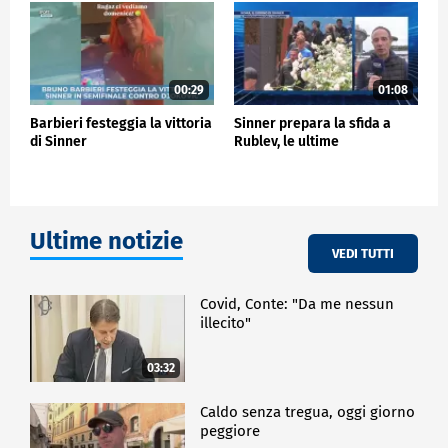
Personalmente lo conosco veramente poco, abbiamo
scambiato due parole ed è stato bello".
Il campione azzurro rivela anche la promessa di
rivedersi presto a Parigi, per il Roland Garros. "Mi ha
00:29
01:08
detto che lui viene anche a Parigi, quindi spero di
Barbieri festeggia la vittoria
Sinner prepara la sfida a
rivederlo lì. Lui è stato contento, e anch'io sono stato
di Sinner
Rublev, le ultime
contento di conoscerlo un pochettino di più".
SPORT
Ultime notizie
VEDI TUTTI
Covid, Conte: "Da me nessun
illecito"
03:32
Caldo senza tregua, oggi giorno
peggiore