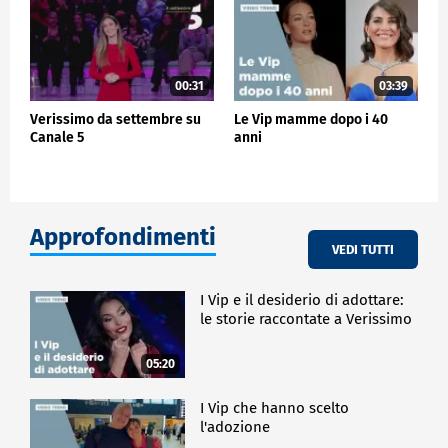
00:31
03:39
Verissimo da settembre su
Le Vip mamme dopo i 40
Canale 5
anni
Approfondimenti
VEDI TUTTI
I Vip e il desiderio di adottare:
le storie raccontate a Verissimo
05:20
I Vip che hanno scelto
l'adozione