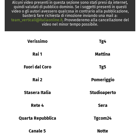
Alcuni video presenti in questa sezione sono stati presi da internet,
quindi valutati di pubblico dominio. Se i soggetti presenti in questi
video o gli autori avessero qualcosa in contrario alla pubblicazione,
basterà fare richiesta di rimozione inviando una mail a:
team_verticali@italiaonline.it
. Provvederemo alla cancellazione del
video nel minor tempo possibile.
Verissimo
Tg4
Rai 1
Mattina
Fuori dal Coro
Tg5
Rai 2
Pomeriggio
Stasera Italia
Studioaperto
Rete 4
Sera
Quarta Repubblica
Tgcom24
Canale 5
Notte