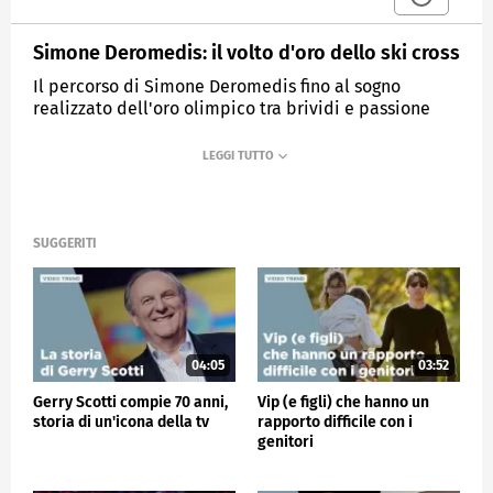
Simone Deromedis: il volto d'oro dello ski cross
Il percorso di Simone Deromedis fino al sogno
realizzato dell'oro olimpico tra brividi e passione
che sulla neve hanno lasciato un'impronta
indelebile.
MEDIASET
VERISSIMO
SUGGERITI
04:05
03:52
Gerry Scotti compie 70 anni,
Vip (e figli) che hanno un
storia di un'icona della tv
rapporto difficile con i
genitori