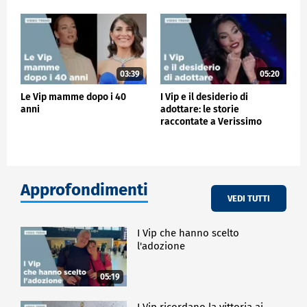
03:39
05:20
Le Vip mamme dopo i 40
I Vip e il desiderio di
anni
adottare: le storie
raccontate a Verissimo
Approfondimenti
VEDI TUTTI
I Vip che hanno scelto
l'adozione
05:19
I Vip ricordano la vittoria ai