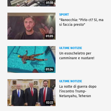
01:55
SPORT
"Ranocchia: "Pirlo ct? Sì, ma
si faccia presto"
01:05
ULTIME NOTIZIE
Un esoscheletro per
camminare e nuotare!
01:34
ULTIME NOTIZIE
La notte di guerra dopo
l'incontro Trump-
Netanyahu, Teheran
all'attacco
02:22