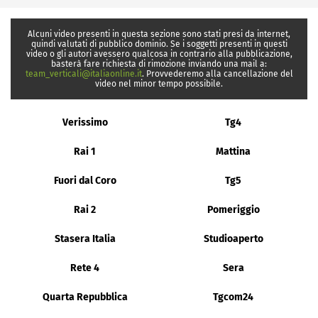
Alcuni video presenti in questa sezione sono stati presi da internet,
quindi valutati di pubblico dominio. Se i soggetti presenti in questi
video o gli autori avessero qualcosa in contrario alla pubblicazione,
basterà fare richiesta di rimozione inviando una mail a:
team_verticali@italiaonline.it
. Provvederemo alla cancellazione del
video nel minor tempo possibile.
Verissimo
Tg4
Rai 1
Mattina
Fuori dal Coro
Tg5
Rai 2
Pomeriggio
Stasera Italia
Studioaperto
Rete 4
Sera
Quarta Repubblica
Tgcom24