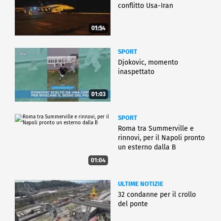
conflitto Usa-Iran
01:54
SPORT
Djokovic, momento
inaspettato
01:03
SPORT
Roma tra Summerville e
rinnovi, per il Napoli pronto
un esterno dalla B
01:04
ULTIME NOTIZIE
32 condanne per il crollo
del ponte