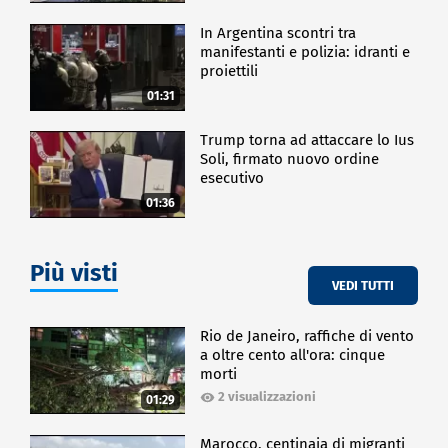
In Argentina scontri tra
manifestanti e polizia: idranti e
proiettili
01:31
Trump torna ad attaccare lo Ius
Soli, firmato nuovo ordine
esecutivo
01:36
Più visti
VEDI TUTTI
Rio de Janeiro, raffiche di vento
a oltre cento all'ora: cinque
morti
2 visualizzazioni
01:29
Marocco, centinaia di migranti