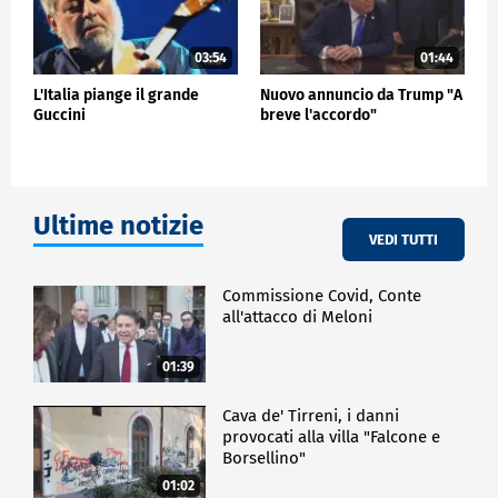
03:54
01:44
L'Italia piange il grande
Nuovo annuncio da Trump "A
Guccini
breve l'accordo"
Ultime notizie
VEDI TUTTI
Commissione Covid, Conte
all'attacco di Meloni
01:39
Cava de' Tirreni, i danni
provocati alla villa "Falcone e
Borsellino"
01:02