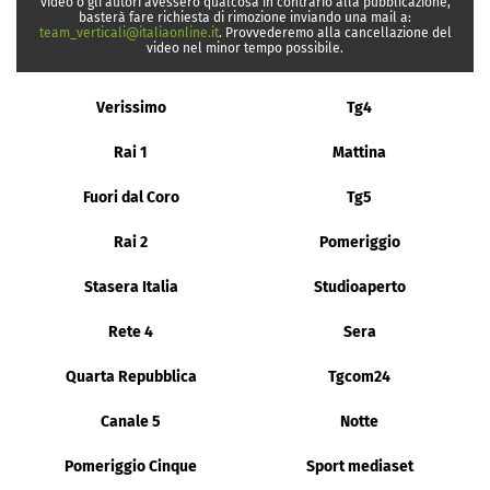
video o gli autori avessero qualcosa in contrario alla pubblicazione,
basterà fare richiesta di rimozione inviando una mail a:
team_verticali@italiaonline.it
. Provvederemo alla cancellazione del
video nel minor tempo possibile.
Verissimo
Tg4
Rai 1
Mattina
Fuori dal Coro
Tg5
Rai 2
Pomeriggio
Stasera Italia
Studioaperto
Rete 4
Sera
Quarta Repubblica
Tgcom24
Canale 5
Notte
Pomeriggio Cinque
Sport mediaset