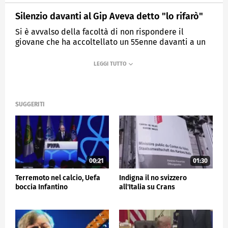
Silenzio davanti al Gip Aveva detto "lo rifarò"
Si è avvalso della facoltà di non rispondere il
giovane che ha accoltellato un 55enne davanti a un
bar a Milano
MEDIASET
TG5
SUGGERITI
00:21
01:30
Terremoto nel calcio, Uefa
Indigna il no svizzero
boccia Infantino
all'Italia su Crans