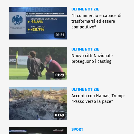
ULTIME NOTIZIE
"Il commercio è capace di
trasformarsi ed essere
competitivo"
01:31
ULTIME NOTIZIE
Nuovo cittì Nazionale
proseguono i casting
01:29
ULTIME NOTIZIE
Accordo con Hamas, Trump:
"Passo verso la pace"
03:49
SPORT