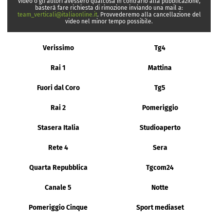
video o gli autori avessero qualcosa in contrario alla pubblicazione,
basterà fare richiesta di rimozione inviando una mail a:
team_verticali@italiaonline.it
. Provvederemo alla cancellazione del
video nel minor tempo possibile.
Verissimo
Tg4
Rai 1
Mattina
Fuori dal Coro
Tg5
Rai 2
Pomeriggio
Stasera Italia
Studioaperto
Rete 4
Sera
Quarta Repubblica
Tgcom24
Canale 5
Notte
Pomeriggio Cinque
Sport mediaset