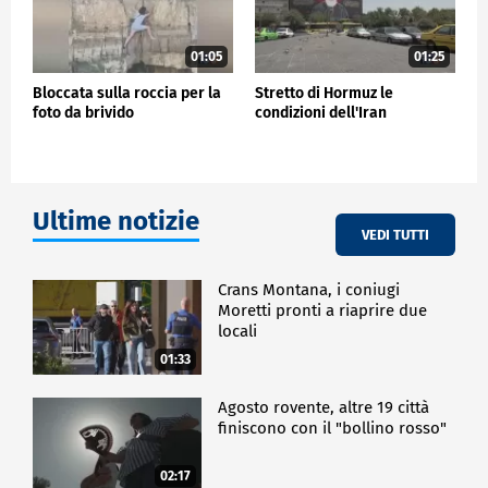
01:05
01:25
Bloccata sulla roccia per la
Stretto di Hormuz le
foto da brivido
condizioni dell'Iran
Ultime notizie
VEDI TUTTI
Crans Montana, i coniugi
Moretti pronti a riaprire due
locali
01:33
Agosto rovente, altre 19 città
finiscono con il "bollino rosso"
02:17