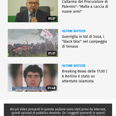
L'allarme del Procuratore di
Palermo": "Mafia a caccia di
nuove armi"
01:37
ULTIME NOTIZIE
Guerriglia in Val di Susa, i
"black bloc" nel campeggio
di Venaus
01:31
ULTIME NOTIZIE
Breaking News delle 17.00 |
A Berlino è stato un
attentato islamista
01:48
Alcuni video presenti in questa sezione sono stati presi da internet,
quindi valutati di pubblico dominio. Se i soggetti presenti in questi