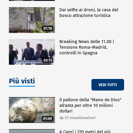
Dai selfie ai droni, la casa del
bosco attrazione turistica
01:18
Breaking News delle 11.00 |
Tensione Roma-Madrid,
controlli in Spagna
02:13
Più visti
VEDI TUTTI
Il pallone della "Mano de Dios"
all'asta per oltre 10 milioni
dollari
21 visualizzazioni
01:09
A Capri i 220 metri del più