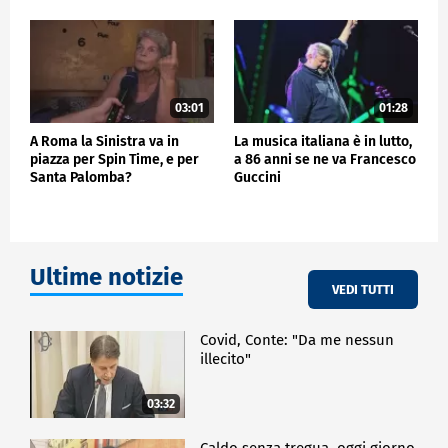
03:01
01:28
A Roma la Sinistra va in
La musica italiana è in lutto,
piazza per Spin Time, e per
a 86 anni se ne va Francesco
Santa Palomba?
Guccini
Ultime notizie
VEDI TUTTI
Covid, Conte: "Da me nessun
illecito"
03:32
Caldo senza tregua, oggi giorno