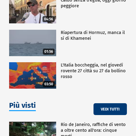
peggiore
04:56
Riapertura di Hormuz, manca il
sì di Khamenei
01:56
L'Italia boccheggia, nel giovedì
rovente 27 città su 27 da bollino
rosso
03:50
Più visti
VEDI TUTTI
Rio de Janeiro, raffiche di vento
a oltre cento all'ora: cinque