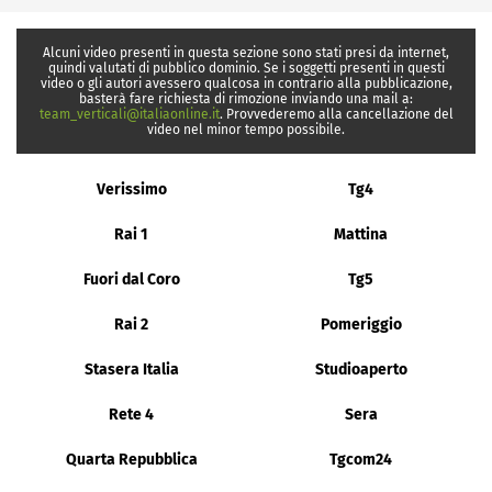
Alcuni video presenti in questa sezione sono stati presi da internet,
quindi valutati di pubblico dominio. Se i soggetti presenti in questi
video o gli autori avessero qualcosa in contrario alla pubblicazione,
basterà fare richiesta di rimozione inviando una mail a:
team_verticali@italiaonline.it
. Provvederemo alla cancellazione del
video nel minor tempo possibile.
Verissimo
Tg4
Rai 1
Mattina
Fuori dal Coro
Tg5
Rai 2
Pomeriggio
Stasera Italia
Studioaperto
Rete 4
Sera
Quarta Repubblica
Tgcom24