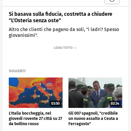
Si basava sulla fiducia, costretta a chiudere
"L'Osteria senza oste"
Altro che clienti che pagano da soli, "i ladri? Spesso
giovanissimi".
MEDIASET
TG4
SUGGERITI
03:50
02:34
L'Italia boccheggia, nel
Gli 007 spagnoli, "credibile
giovedì rovente 27 città su 27
un nuovo assalto a Ceuta a
da bollino rosso
Ferragosto"