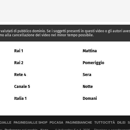
 valutati di pubblico dominio. Se i soggetti presenti in questi video o gli autori av
mo alla cancellazione del video nel minor tempo possibile.
Rai 1
Mattina
Rai 2
Pomeriggio
Rete 4
Sera
Canale 5
Notte
Italia 1
Domani
GIALLE
PAGINEGIALLE SHOP
PGCASA
PAGINEBIANCHE
TUTTOCITTÀ
DILEI
S
© Italiaonline S.p.A. 2026
Direzione e coordinamento 