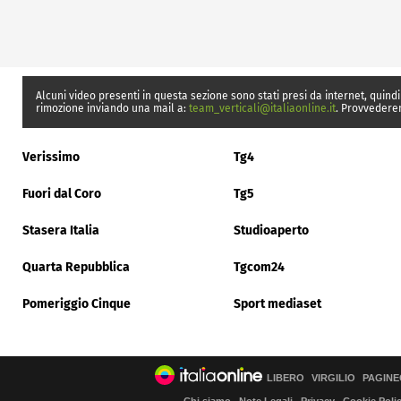
Alcuni video presenti in questa sezione sono stati presi da internet, quindi
rimozione inviando una mail a:
team_verticali@italiaonline.it
. Provvedere
Verissimo
Tg4
Fuori dal Coro
Tg5
Stasera Italia
Studioaperto
Quarta Repubblica
Tgcom24
Pomeriggio Cinque
Sport mediaset
LIBERO
VIRGILIO
PAGINE