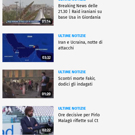
Breaking News delle
21.30 | Raid iraniani su
base Usa in Giordania
01:14
ULTIME NOTIZIE
Iran e Ucraina, notte di
attacchi
03:32
ULTIME NOTIZIE
Scontri morte Fakir,
dodici gli indagati
01:20
ULTIME NOTIZIE
Ore decisive per Pirlo
Malagò riflette sul Ct
02:22