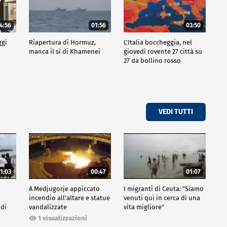
4:56
01:56
03:50
ggi
Riapertura di Hormuz,
L'Italia boccheggia, nel
manca il sì di Khamenei
giovedì rovente 27 città su
27 da bollino rosso
VEDI TUTTI
1:03
00:47
01:07
A Medjugorje appiccato
I migranti di Ceuta: "Siamo
incendio all'altare e statue
venuti qui in cerca di una
 di
vandalizzate
vita migliore"
1 visualizzazioni