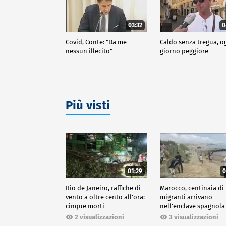
03:32
0
Covid, Conte: "Da me
Caldo senza tregua, o
nessun illecito"
giorno peggiore
Più visti
01:29
0
Rio de Janeiro, raffiche di
Marocco, centinaia di
vento a oltre cento all'ora:
migranti arrivano
cinque morti
nell'enclave spagnola
Ceuta
2 visualizzazioni
3 visualizzazioni