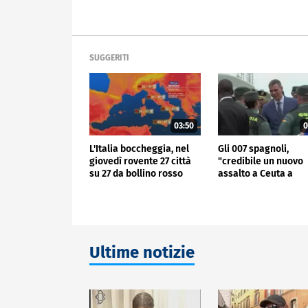
SUGGERITI
03:50
0
L'Italia boccheggia, nel
Gli 007 spagnoli,
giovedì rovente 27 città
"credibile un nuovo
su 27 da bollino rosso
assalto a Ceuta a
Ferragosto"
Ultime notizie