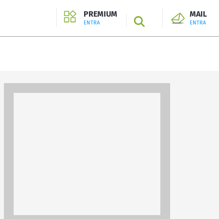
PREMIUM
MAIL
SEARCH
ENTRA
ENTRA
ENTRA