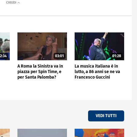
2:34
03:01
01:28
A Roma la Sinistra va in
La musica italiana è in
piazza per Spin Time, e
lutto, a 86 anni se ne va
per Santa Palomba?
Francesco Guccini
VEDI TUTTI