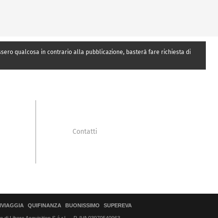
essero qualcosa in contrario alla pubblicazione, basterà fare richiesta di
Contatti
IVIAGGIA
QUIFINANZA
BUONISSIMO
SUPEREVA
di Libero Acquisition S.á r.l.
P. IVA 03970540963