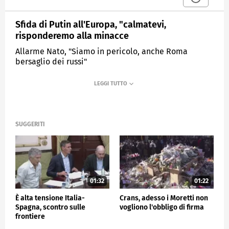
Sfida di Putin all'Europa, "calmatevi,
risponderemo alla minacce
Allarme Nato, "Siamo in pericolo, anche Roma
bersaglio dei russi"
MEDIASET
TG4
SUGGERITI
01:32
01:22
È alta tensione Italia-
Crans, adesso i Moretti non
Spagna, scontro sulle
vogliono l'obbligo di firma
frontiere