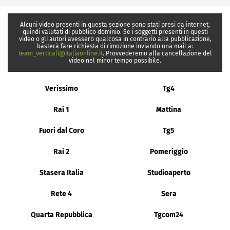
Alcuni video presenti in questa sezione sono stati presi da internet,
quindi valutati di pubblico dominio. Se i soggetti presenti in questi
video o gli autori avessero qualcosa in contrario alla pubblicazione,
basterà fare richiesta di rimozione inviando una mail a:
team_verticali@italiaonline.it
. Provvederemo alla cancellazione del
video nel minor tempo possibile.
Verissimo
Tg4
Rai 1
Mattina
Fuori dal Coro
Tg5
Rai 2
Pomeriggio
Stasera Italia
Studioaperto
Rete 4
Sera
Quarta Repubblica
Tgcom24