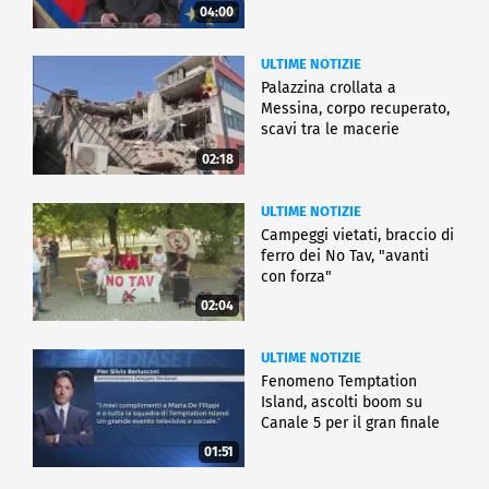
04:00
ULTIME NOTIZIE
Palazzina crollata a
Messina, corpo recuperato,
scavi tra le macerie
02:18
ULTIME NOTIZIE
Campeggi vietati, braccio di
ferro dei No Tav, "avanti
con forza"
02:04
ULTIME NOTIZIE
Fenomeno Temptation
Island, ascolti boom su
Canale 5 per il gran finale
01:51