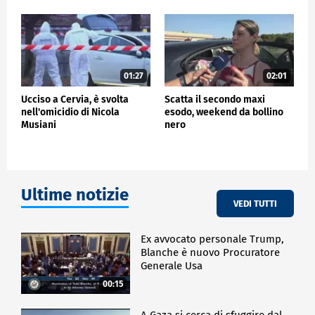
01:27
02:01
Ucciso a Cervia, è svolta
Scatta il secondo maxi
nell'omicidio di Nicola
esodo, weekend da bollino
Musiani
nero
Ultime notizie
VEDI TUTTI
Ex avvocato personale Trump,
Blanche è nuovo Procuratore
Generale Usa
00:15
A Gaza si cerca di sfuggire dal