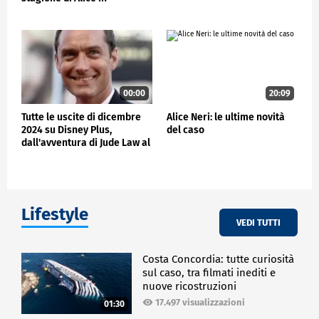
Borderland, a Jude Law
00:00
20:09
Tutte le uscite di dicembre
Alice Neri: le ultime novità
2024 su Disney Plus,
del caso
dall'avventura di Jude Law al
successo di Elton Joh
Lifestyle
VEDI TUTTI
Costa Concordia: tutte curiosità
sul caso, tra filmati inediti e
nuove ricostruzioni
17.497 visualizzazioni
01:30