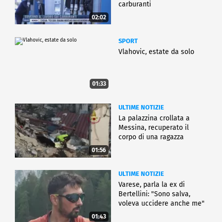
carburanti
02:02
SPORT
Vlahovic, estate da solo
01:33
ULTIME NOTIZIE
La palazzina crollata a
Messina, recuperato il
corpo di una ragazza
01:56
ULTIME NOTIZIE
Varese, parla la ex di
Bertellini: "Sono salva,
voleva uccidere anche me"
01:43