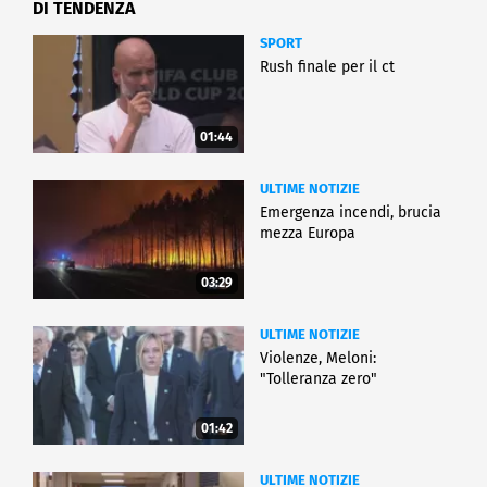
DI TENDENZA
SPORT
Rush finale per il ct
01:44
ULTIME NOTIZIE
Emergenza incendi, brucia
mezza Europa
03:29
ULTIME NOTIZIE
Violenze, Meloni:
"Tolleranza zero"
01:42
ULTIME NOTIZIE