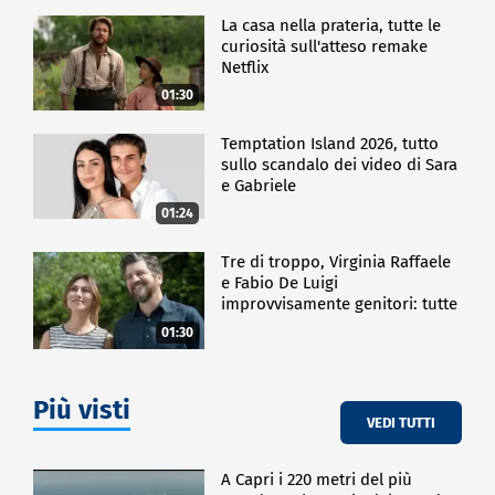
La casa nella prateria, tutte le
curiosità sull'atteso remake
Netflix
01:30
Temptation Island 2026, tutto
sullo scandalo dei video di Sara
e Gabriele
01:24
Tre di troppo, Virginia Raffaele
e Fabio De Luigi
improvvisamente genitori: tutte
le curiosità sulla commedia
01:30
Più visti
VEDI TUTTI
A Capri i 220 metri del più