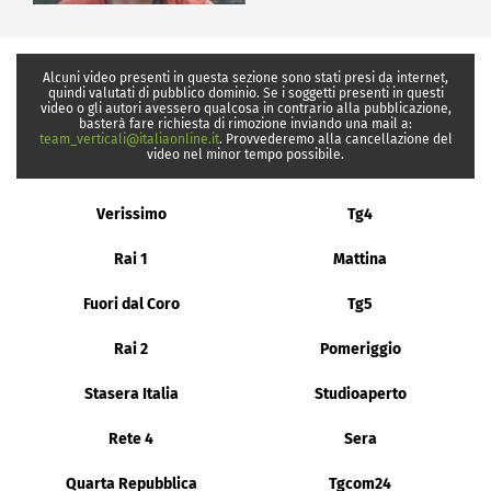
Alcuni video presenti in questa sezione sono stati presi da internet,
quindi valutati di pubblico dominio. Se i soggetti presenti in questi
video o gli autori avessero qualcosa in contrario alla pubblicazione,
basterà fare richiesta di rimozione inviando una mail a:
team_verticali@italiaonline.it
. Provvederemo alla cancellazione del
video nel minor tempo possibile.
Verissimo
Tg4
Rai 1
Mattina
Fuori dal Coro
Tg5
Rai 2
Pomeriggio
Stasera Italia
Studioaperto
Rete 4
Sera
Quarta Repubblica
Tgcom24