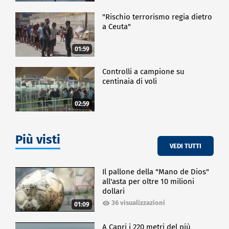
"Rischio terrorismo regia dietro
a Ceuta"
01:59
Controlli a campione su
centinaia di voli
02:59
Più visti
VEDI TUTTI
Il pallone della "Mano de Dios"
all'asta per oltre 10 milioni
dollari
36 visualizzazioni
01:09
A Capri i 220 metri del più