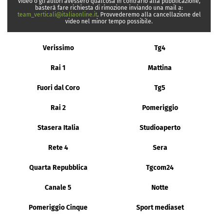
video o gli autori avessero qualcosa in contrario alla pubblicazione,
basterà fare richiesta di rimozione inviando una mail a:
team_verticali@italiaonline.it
. Provvederemo alla cancellazione del
video nel minor tempo possibile.
Verissimo
Tg4
Rai 1
Mattina
Fuori dal Coro
Tg5
Rai 2
Pomeriggio
Stasera Italia
Studioaperto
Rete 4
Sera
Quarta Repubblica
Tgcom24
Canale 5
Notte
Pomeriggio Cinque
Sport mediaset