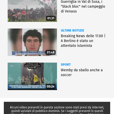
Guerriglia in Val di Susa, i
"black bloc" nel campeggio
di Venaus
01:31
ULTIME NOTIZIE
Breaking News delle 17.00 |
A Berlino è stato un
attentato islamista
01:48
SPORT
Wemby da sballo anche a
soccer
00:24
Alcuni video presenti in questa sezione sono stati presi da internet,
quindi valutati di pubblico dominio. Se i soggetti presenti in questi