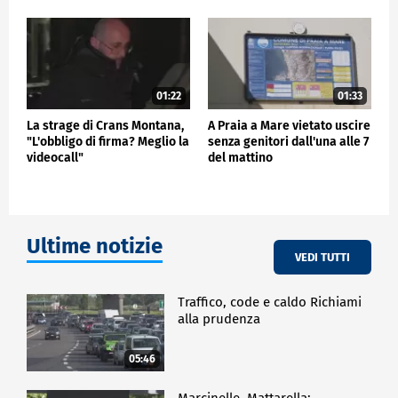
01:22
01:33
La strage di Crans Montana,
A Praia a Mare vietato uscire
"L'obbligo di firma? Meglio la
senza genitori dall'una alle 7
videocall"
del mattino
Ultime notizie
VEDI TUTTI
Traffico, code e caldo Richiami
alla prudenza
05:46
Marcinelle, Mattarella: