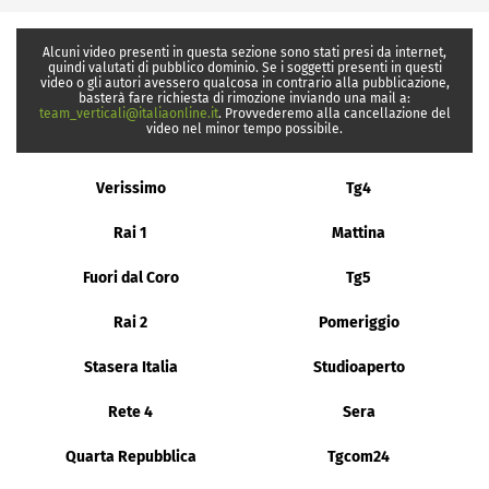
Alcuni video presenti in questa sezione sono stati presi da internet,
quindi valutati di pubblico dominio. Se i soggetti presenti in questi
video o gli autori avessero qualcosa in contrario alla pubblicazione,
basterà fare richiesta di rimozione inviando una mail a:
team_verticali@italiaonline.it
. Provvederemo alla cancellazione del
video nel minor tempo possibile.
Verissimo
Tg4
Rai 1
Mattina
Fuori dal Coro
Tg5
Rai 2
Pomeriggio
Stasera Italia
Studioaperto
Rete 4
Sera
Quarta Repubblica
Tgcom24