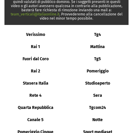
quindi valutati di pubblico dominio. Se i soggetti presenti in questi
video o gli autori avessero qualcosa in contrario alla pubblicazione,
basterà fare richiesta di rimozione inviando una mail a:
team_verticali@italiaonline.it
. Provvederemo alla cancellazione del
video nel minor tempo possibile.
Verissimo
Tg4
Rai 1
Mattina
Fuori dal Coro
Tg5
Rai 2
Pomeriggio
Stasera Italia
Studioaperto
Rete 4
Sera
Quarta Repubblica
Tgcom24
Canale 5
Notte
Pomeriggio Cinque
Sport mediaset