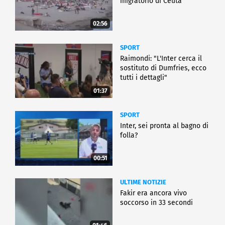
migratorio di Ceuta
02:56
SPORT
Raimondi: "L'Inter cerca il
sostituto di Dumfries, ecco
tutti i dettagli"
01:37
SPORT
Inter, sei pronta al bagno di
folla?
00:51
ULTIME NOTIZIE
Fakir era ancora vivo
soccorso in 33 secondi