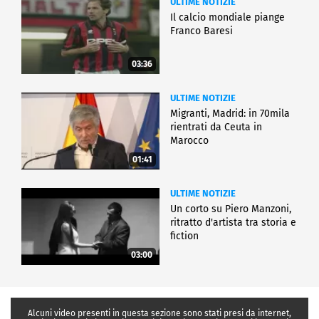
ULTIME NOTIZIE
Il calcio mondiale piange
Franco Baresi
03:36
ULTIME NOTIZIE
Migranti, Madrid: in 70mila
rientrati da Ceuta in
Marocco
01:41
ULTIME NOTIZIE
Un corto su Piero Manzoni,
ritratto d'artista tra storia e
fiction
03:00
Alcuni video presenti in questa sezione sono stati presi da internet,