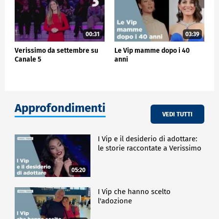
00:31
03:39
Verissimo da settembre su
Le Vip mamme dopo i 40
Canale 5
anni
Approfondimenti
VEDI TUTTI
I Vip e il desiderio di adottare:
le storie raccontate a Verissimo
05:20
I Vip che hanno scelto
l'adozione