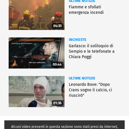
ULTIME NOTIZIE
Fiamme e sfollati
emergenza incendi
04:35
INCHIESTE
Garlasco: il soliloquio di
Sempio e le telefonate a
Chiara Poggi
00:44
ULTIME NOTIZIE
Leonardo Bove: "Dopo
Crans sogno il calcio, ci
riuscirò"
01:36
Alcuni video presenti in questa sezione sono stati presi da internet,