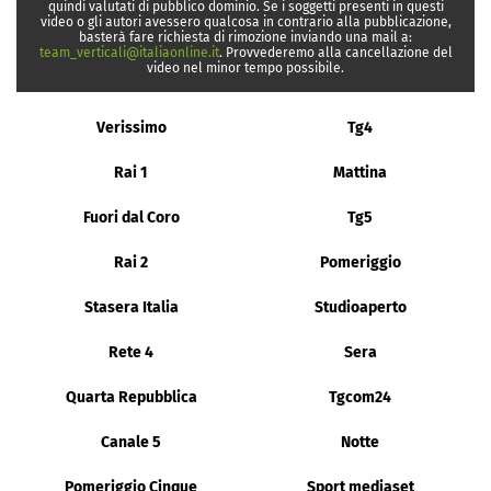
quindi valutati di pubblico dominio. Se i soggetti presenti in questi
video o gli autori avessero qualcosa in contrario alla pubblicazione,
basterà fare richiesta di rimozione inviando una mail a:
team_verticali@italiaonline.it
. Provvederemo alla cancellazione del
video nel minor tempo possibile.
Verissimo
Tg4
Rai 1
Mattina
Fuori dal Coro
Tg5
Rai 2
Pomeriggio
Stasera Italia
Studioaperto
Rete 4
Sera
Quarta Repubblica
Tgcom24
Canale 5
Notte
Pomeriggio Cinque
Sport mediaset