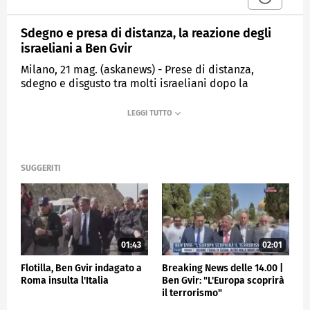
Sdegno e presa di distanza, la reazione degli
israeliani a Ben Gvir
Milano, 21 mag. (askanews) - Prese di distanza,
sdegno e disgusto tra molti israeliani dopo la
diffusione del video in cui si vede il ministro della
Sicurezza Nazionale di estrema destra, Itamar Ben-
Gvir, deridere alcuni attivisti della flottila,
inginocchiati con le mani legate dopo essere stati
arrestati in mare dalla marina israeliana.
SUGGERITI
Una content creator di Tel Aviv, Hila Tov, parla di
"brutalità israeliana" e attacca direttamente il
ministro. Anche il musicista Dan Eldesman prende le
distanze dal ministro: "Ben Gvir non mi rappresenta
affatto come israeliano. Appartiene agli estremisti
che causano guerre". E aggiunge: "Il suo
01:43
02:01
comportamento di ieri è disgustoso, vergognoso.
Flotilla, Ben Gvir indagato a
Breaking News delle 14.00 |
Sono semplicemente sconvolto da queste immagini".
Roma insulta l'Italia
Ben Gvir: "L'Europa scoprirà
il terrorismo"
ESTERI