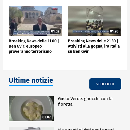
01:52
01:20
Breaking News delle 11.00 |
Breaking News delle 21.30 |
Ben Gvir: europeo
Attivisti alla gogna, ira Italia
proveranno terrorismo
su Ben Gvir
Ultime notizie
VEDI TUTTI
Gusto Verde: gnocchi con la
fioretta
03:07
Ma quanti divieti per i nostri