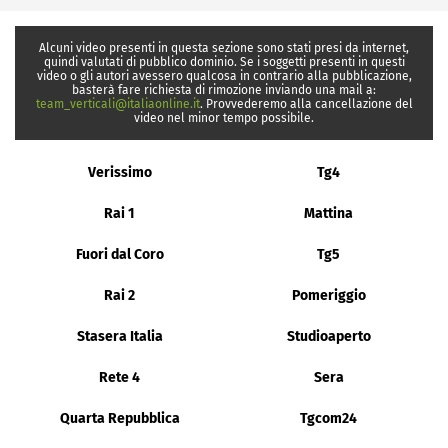
Alcuni video presenti in questa sezione sono stati presi da internet,
quindi valutati di pubblico dominio. Se i soggetti presenti in questi
video o gli autori avessero qualcosa in contrario alla pubblicazione,
basterà fare richiesta di rimozione inviando una mail a:
team_verticali@italiaonline.it
. Provvederemo alla cancellazione del
video nel minor tempo possibile.
Verissimo
Tg4
Rai 1
Mattina
Fuori dal Coro
Tg5
Rai 2
Pomeriggio
Stasera Italia
Studioaperto
Rete 4
Sera
Quarta Repubblica
Tgcom24