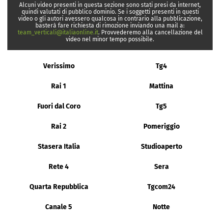
Alcuni video presenti in questa sezione sono stati presi da internet,
quindi valutati di pubblico dominio. Se i soggetti presenti in questi
video o gli autori avessero qualcosa in contrario alla pubblicazione,
basterà fare richiesta di rimozione inviando una mail a:
team_verticali@italiaonline.it
. Provvederemo alla cancellazione del
video nel minor tempo possibile.
Verissimo
Tg4
Rai 1
Mattina
Fuori dal Coro
Tg5
Rai 2
Pomeriggio
Stasera Italia
Studioaperto
Rete 4
Sera
Quarta Repubblica
Tgcom24
Canale 5
Notte