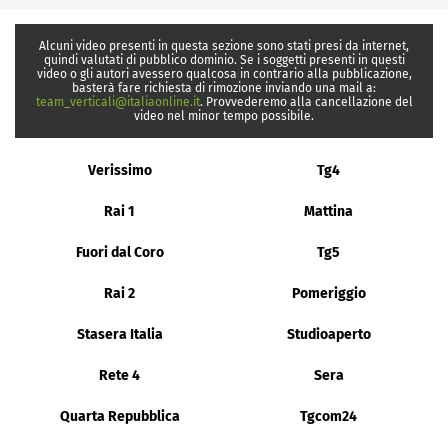
Alcuni video presenti in questa sezione sono stati presi da internet,
quindi valutati di pubblico dominio. Se i soggetti presenti in questi
video o gli autori avessero qualcosa in contrario alla pubblicazione,
basterà fare richiesta di rimozione inviando una mail a:
team_verticali@italiaonline.it
. Provvederemo alla cancellazione del
video nel minor tempo possibile.
Verissimo
Tg4
Rai 1
Mattina
Fuori dal Coro
Tg5
Rai 2
Pomeriggio
Stasera Italia
Studioaperto
Rete 4
Sera
Quarta Repubblica
Tgcom24