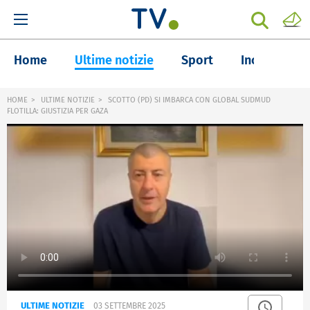
Home
Ultime notizie
Sport
Inchieste
HOME
ULTIME NOTIZIE
SCOTTO (PD) SI IMBARCA CON GLOBAL SUDMUD
FLOTILLA: GIUSTIZIA PER GAZA
ULTIME NOTIZIE
03 SETTEMBRE 2025