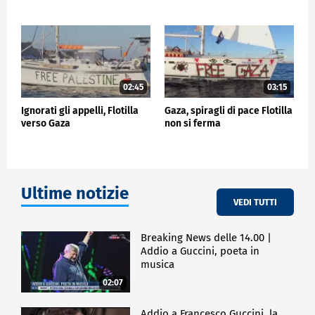
internazionale per portare aiuti a Gaza anche
Benedetta Scuderi, europarlamentare di Avs,
Annalisa Corrado del Pd, Marco Croatti del
Movimento cinquestelle.
POLITICA
02:45
03:15
Ignorati gli appelli, Flotilla
Gaza, spiragli di pace Flotilla
verso Gaza
non si ferma
Ultime notizie
VEDI TUTTI
Breaking News delle 14.00 |
Addio a Guccini, poeta in
musica
02:07
Addio a Francesco Guccini, la