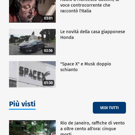
voce controcorrente che
raccontò l'Italia
03:01
Le novità della casa giapponese
Honda
02:56
"Space X" e Musk doppio
schianto
01:30
Più visti
VEDI TUTTI
Rio de Janeiro, raffiche di vento
a oltre cento all'ora: cinque
morti