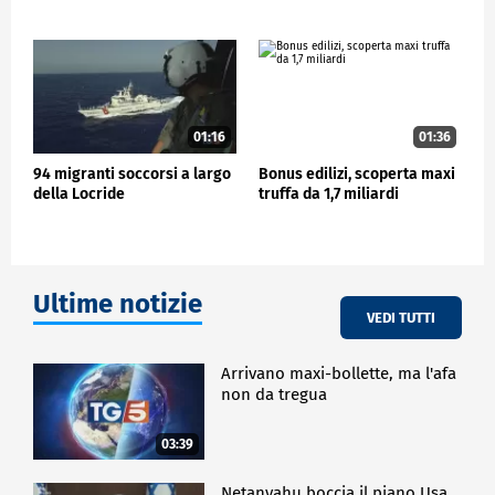
vegetazione.
CRONACA
01:16
01:36
94 migranti soccorsi a largo
Bonus edilizi, scoperta maxi
della Locride
truffa da 1,7 miliardi
Ultime notizie
VEDI TUTTI
Arrivano maxi-bollette, ma l'afa
non da tregua
03:39
Netanyahu boccia il piano Usa