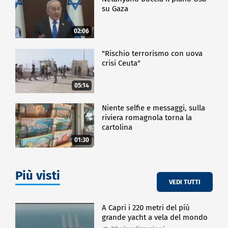
su Gaza
02:06
"Rischio terrorismo con uova
crisi Ceuta"
05:14
Niente selfie e messaggi, sulla
riviera romagnola torna la
cartolina
01:30
Più visti
VEDI TUTTI
A Capri i 220 metri del più
grande yacht a vela del mondo