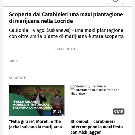
Scoperta dai Carabinieri una maxi piantagione
di marijuana nella Locride
Caulonia, 19 ago. (askanews) - Una maxi piantagione
con oltre 2mila piante di marijuana è stata scoperta
dai carabinieri nelle campagne di Caulonia (Reggio
Calabria). La coltivazione, estesa e dotata di un
sofisticato impianto di irrigazione, è stata
individuata durante un'attività di rastrellamento
1
nelle aree boschive della Locride da parte dei
militari della Stazione di Caulonia assieme allo
Squadrone eliportato Cacciatori Calabria.
SUGGERITI
Le modalità di coltivazione e le dimensioni dell'area
avevano trasformato il sito in una vera impresa
agricola illegale, pronta a immettere ingenti
quantitativi di sostanza stupefacente sul mercato.
01:59
01:18
La presenza della piantagione evidenzia, spiegano i
militari dell'Arma, come le zone rurali e più difficili
"Falla girare", Morelli e The
Stromboli, i carabinieri
da presidiare possano diventare rifugio di attività
Jackal salvano la marijuana
interrompono la maxi festa
criminali, favorite dall'isolamento e dalla fitta
con Mick Jagger