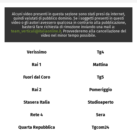
Alcuni video presenti in questa sezione sono stati presi da internet,
quindi valutati di pubblico dominio. Se i soggetti presenti in questi
video o gli autori avessero qualcosa in contrario alla pubblicazione,
basterà fare richiesta di rimozione inviando una mail a:
team_verticali@italiaonline.it
. Provvederemo alla cancellazione del
video nel minor tempo possibile.
Verissimo
Tg4
Rai 1
Mattina
Fuori dal Coro
Tg5
Rai 2
Pomeriggio
Stasera Italia
Studioaperto
Rete 4
Sera
Quarta Repubblica
Tgcom24