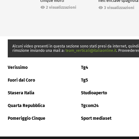
cinque morti
nell'enclave spagnola
Ceuta
2 visualizzazioni
3 visualizzazioni
Alcuni video presenti in questa sezione sono stati presi da internet, quindi
rimozione inviando una mail a:
team_verticali@italiaonline.it
. Provvedere
Verissimo
Tg4
Fuori dal Coro
Tg5
Stasera Italia
Studioaperto
Quarta Repubblica
Tgcom24
Pomeriggio Cinque
Sport mediaset