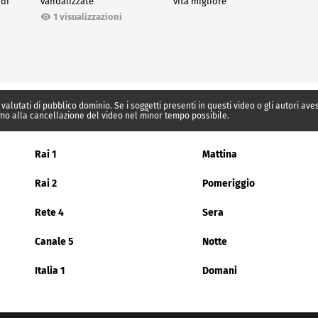
 di
vandalizzate
vita migliore"
1 visualizzazioni
 valutati di pubblico dominio. Se i soggetti presenti in questi video o gli autori av
mo alla cancellazione del video nel minor tempo possibile.
Rai 1
Mattina
Rai 2
Pomeriggio
Rete 4
Sera
Canale 5
Notte
Italia 1
Domani