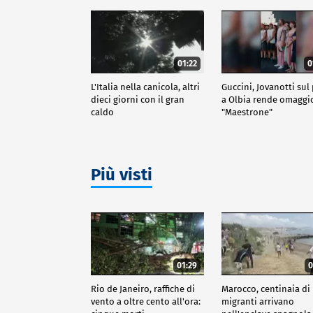
01:22
0
L'Italia nella canicola, altri
Guccini, Jovanotti sul
dieci giorni con il gran
a Olbia rende omaggio
caldo
"Maestrone"
Più visti
01:29
0
Rio de Janeiro, raffiche di
Marocco, centinaia di
vento a oltre cento all'ora:
migranti arrivano