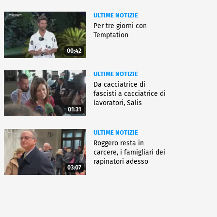
ULTIME NOTIZIE
Per tre giorni con
Temptation
00:42
ULTIME NOTIZIE
Da cacciatrice di
fascisti a cacciatrice di
lavoratori, Salis
01:31
condannata
ULTIME NOTIZIE
Roggero resta in
carcere, i famigliari dei
rapinatori adesso
03:07
battono cassa