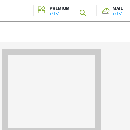
PREMIUM
MAIL
SEARCH
ENTRA
ENTRA
ENTRA