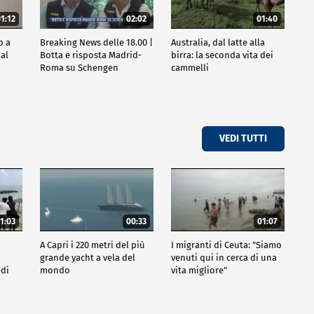
1:12
02:02
01:40
p a
Breaking News delle 18.00 |
Australia, dal latte alla
al
Botta e risposta Madrid-
birra: la seconda vita dei
Roma su Schengen
cammelli
VEDI TUTTI
1:03
00:33
01:07
A Capri i 220 metri del più
I migranti di Ceuta: "Siamo
grande yacht a vela del
venuti qui in cerca di una
 di
mondo
vita migliore"