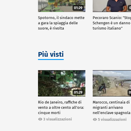
01:29
0
Spotorno, il sindaco mette
Pecoraro Scanio: "Sto
a gara la spiaggia delle
Schengen è un danno 
suore, è rivolta
turismo italiano"
Più visti
01:29
0
Rio de Janeiro, raffiche di
Marocco, centinaia di
vento a oltre cento all'ora:
migranti arrivano
cinque morti
nell'enclave spagnola
Ceuta
3 visualizzazioni
5 visualizzazioni