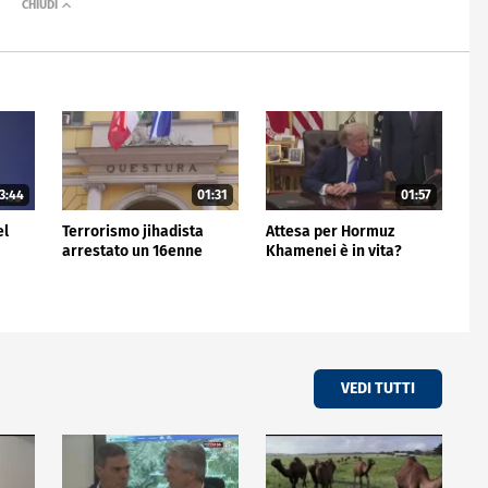
3:44
01:31
01:57
el
Terrorismo jihadista
Attesa per Hormuz
arrestato un 16enne
Khamenei è in vita?
VEDI TUTTI