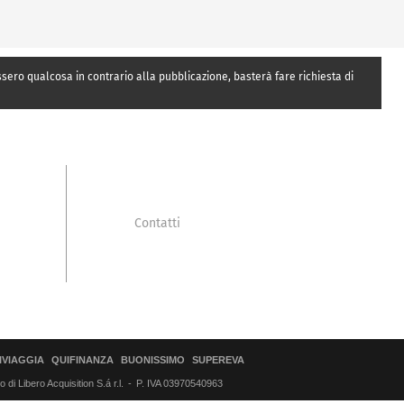
essero qualcosa in contrario alla pubblicazione, basterà fare richiesta di
Contatti
IVIAGGIA
QUIFINANZA
BUONISSIMO
SUPEREVA
di Libero Acquisition S.á r.l.
P. IVA 03970540963