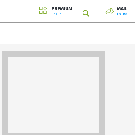
PREMIUM
MAIL
SEARCH
ENTRA
ENTRA
ENTRA