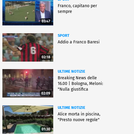
Franco, capitano per
sempre
03:47
SPORT
Addio a Franco Baresi
02:18
ULTIME NOTIZIE
Breaking News delle
16.00 | Bologna, Meloni:
"Nulla giustifica
02:09
violenza"
ULTIME NOTIZIE
Alice morta in piscina,
"Presto nuove regole"
01:30