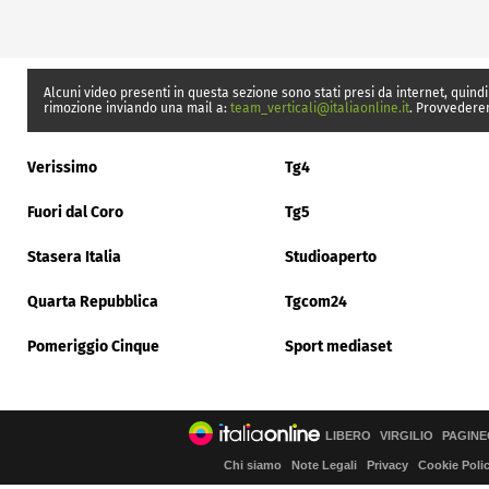
Alcuni video presenti in questa sezione sono stati presi da internet, quindi
rimozione inviando una mail a:
team_verticali@italiaonline.it
. Provvedere
Verissimo
Tg4
Fuori dal Coro
Tg5
Stasera Italia
Studioaperto
Quarta Repubblica
Tgcom24
Pomeriggio Cinque
Sport mediaset
LIBERO
VIRGILIO
PAGINE
Chi siamo
Note Legali
Privacy
Cookie Poli