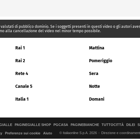
 valutati di pubblico dominio. Se i soggetti presenti in questi video o gli autori av
mo alla cancellazione del video nel minor tempo possibile.
Rai 1
Mattina
Rai 2
Pomeriggio
Rete 4
Sera
Canale 5
Notte
Italia 1
Domani
GIALLE
PAGINEGIALLE SHOP
PGCASA
PAGINEBIANCHE
TUTTOCITTÀ
DILEI
S
© Italiaonline S.p.A. 2026
Direzione e coordinamento 
cy
Preferenze sui cookie
Aiuto