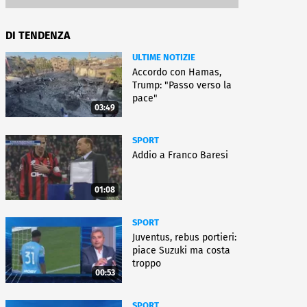
DI TENDENZA
ULTIME NOTIZIE
Accordo con Hamas,
Trump: "Passo verso la
pace"
03:49
SPORT
Addio a Franco Baresi
01:08
SPORT
Juventus, rebus portieri:
piace Suzuki ma costa
troppo
00:53
SPORT