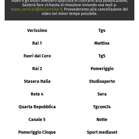
video o gli autori avessero qualcosa in contrario alla pubblicazione,
basterà fare richiesta di rimozione inviando una mail a:
team_verticali@italiaonline.it
. Provvederemo alla cancellazione del
video nel minor tempo possibile.
Verissimo
Tg4
Rai 1
Mattina
Fuori dal Coro
Tg5
Rai 2
Pomeriggio
Stasera Italia
Studioaperto
Rete 4
Sera
Quarta Repubblica
Tgcom24
Canale 5
Notte
Pomeriggio Cinque
Sport mediaset