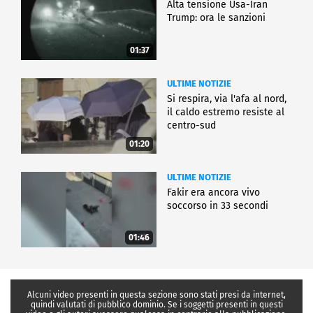
Alta tensione Usa-Iran
Trump: ora le sanzioni
01:37
ULTIME NOTIZIE
Si respira, via l'afa al nord,
il caldo estremo resiste al
centro-sud
01:20
ULTIME NOTIZIE
Fakir era ancora vivo
soccorso in 33 secondi
01:46
Alcuni video presenti in questa sezione sono stati presi da internet,
quindi valutati di pubblico dominio. Se i soggetti presenti in questi