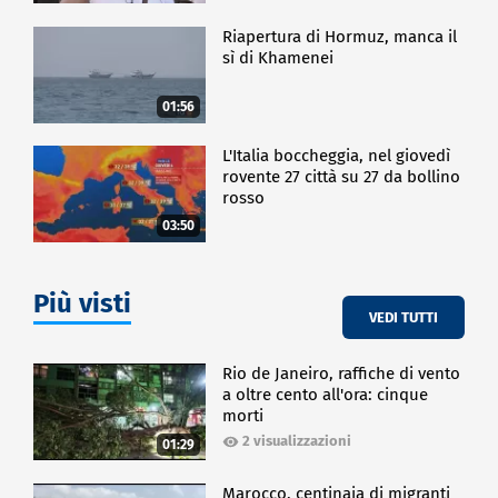
Riapertura di Hormuz, manca il
sì di Khamenei
01:56
L'Italia boccheggia, nel giovedì
rovente 27 città su 27 da bollino
rosso
03:50
Più visti
VEDI TUTTI
Rio de Janeiro, raffiche di vento
a oltre cento all'ora: cinque
morti
2 visualizzazioni
01:29
Marocco, centinaia di migranti