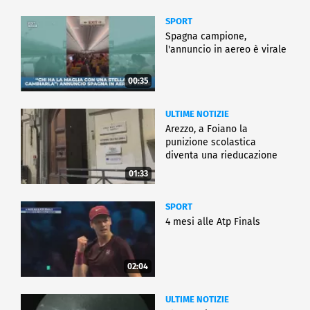
SPORT
Spagna campione,
l'annuncio in aereo è virale
00:35
ULTIME NOTIZIE
Arezzo, a Foiano la
punizione scolastica
diventa una rieducazione
01:33
SPORT
4 mesi alle Atp Finals
02:04
ULTIME NOTIZIE