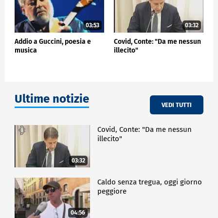
03:53
03:32
Addio a Guccini, poesia e
Covid, Conte: "Da me nessun
musica
illecito"
Ultime notizie
VEDI TUTTI
Covid, Conte: "Da me nessun
illecito"
03:32
Caldo senza tregua, oggi giorno
peggiore
04:56