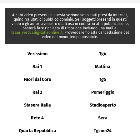
Alcuni video presenti in questa sezione sono stati presi da internet,
quindi valutati di pubblico dominio. Se i soggetti presenti in questi
video o gli autori avessero qualcosa in contrario alla pubblicazione,
basterà fare richiesta di rimozione inviando una mail a:
team_verticali@italiaonline.it
. Provvederemo alla cancellazione del
video nel minor tempo possibile.
Verissimo
Tg4
Rai 1
Mattina
Fuori dal Coro
Tg5
Rai 2
Pomeriggio
Stasera Italia
Studioaperto
Rete 4
Sera
Quarta Repubblica
Tgcom24