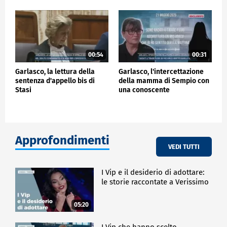
00:54
00:31
Garlasco, la lettura della
Garlasco, l'intercettazione
sentenza d'appello bis di
della mamma di Sempio con
Stasi
una conoscente
Approfondimenti
VEDI TUTTI
I Vip e il desiderio di adottare:
le storie raccontate a Verissimo
05:20
I Vip che hanno scelto