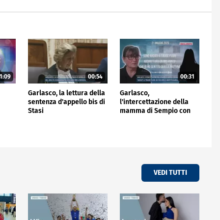
1:09
00:54
00:31
i
Garlasco, la lettura della
Garlasco,
sentenza d'appello bis di
l'intercettazione della
Stasi
mamma di Sempio con
una conoscente
VEDI TUTTI