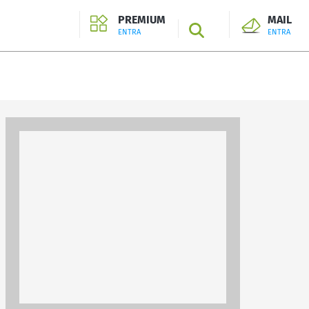
PREMIUM
MAIL
SEARCH
ENTRA
ENTRA
ENTRA