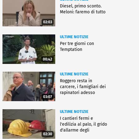
Diesel, primo sconto.
Meloni: faremo di tutto
02:03
ULTIME NOTIZIE
Per tre giorni con
Temptation
00:42
ULTIME NOTIZIE
Roggero resta in
carcere, i famigliari dei
rapinatori adesso
03:07
battono cassa
ULTIME NOTIZIE
I cantieri fermi e
l'edilizia al palo, il grido
d'allarme degli
02:30
architetti