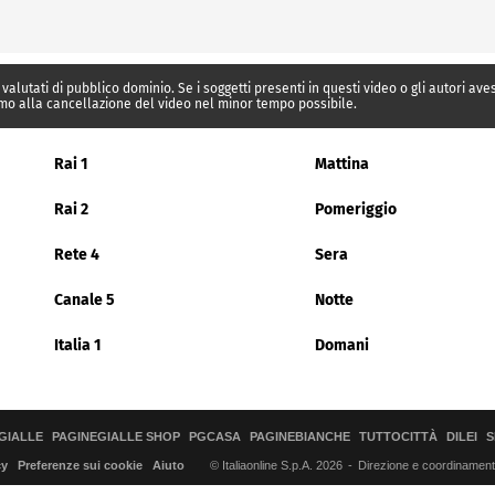
 valutati di pubblico dominio. Se i soggetti presenti in questi video o gli autori av
mo alla cancellazione del video nel minor tempo possibile.
Rai 1
Mattina
Rai 2
Pomeriggio
Rete 4
Sera
Canale 5
Notte
Italia 1
Domani
GIALLE
PAGINEGIALLE SHOP
PGCASA
PAGINEBIANCHE
TUTTOCITTÀ
DILEI
S
© Italiaonline S.p.A. 2026
Direzione e coordinamento 
cy
Preferenze sui cookie
Aiuto