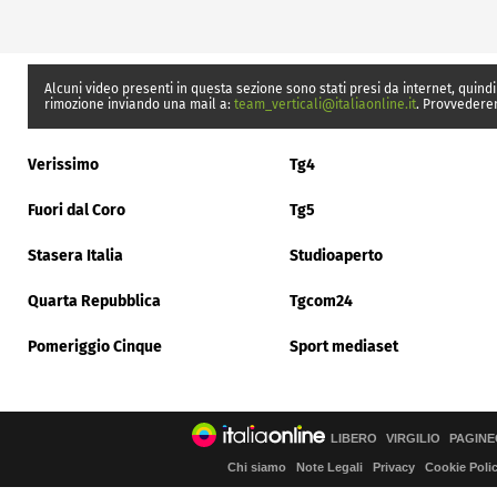
Alcuni video presenti in questa sezione sono stati presi da internet, quindi
rimozione inviando una mail a:
team_verticali@italiaonline.it
. Provvedere
Verissimo
Tg4
Fuori dal Coro
Tg5
Stasera Italia
Studioaperto
Quarta Repubblica
Tgcom24
Pomeriggio Cinque
Sport mediaset
LIBERO
VIRGILIO
PAGINE
Chi siamo
Note Legali
Privacy
Cookie Poli