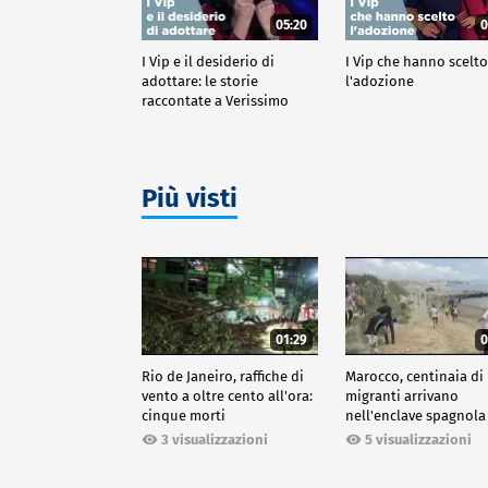
05:20
0
I Vip e il desiderio di
I Vip che hanno scelt
adottare: le storie
l'adozione
raccontate a Verissimo
Più visti
01:29
0
Rio de Janeiro, raffiche di
Marocco, centinaia di
vento a oltre cento all'ora:
migranti arrivano
cinque morti
nell'enclave spagnola
Ceuta
3 visualizzazioni
5 visualizzazioni