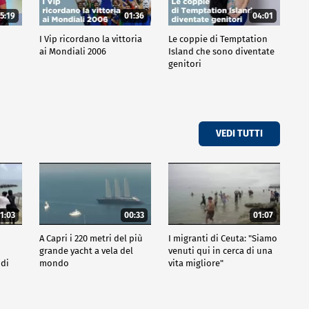
5:19
01:36
04:01
o
I Vip ricordano la vittoria
Le coppie di Temptation
ai Mondiali 2006
Island che sono diventate
genitori
VEDI TUTTI
1:03
00:33
01:07
A Capri i 220 metri del più
I migranti di Ceuta: "Siamo
grande yacht a vela del
venuti qui in cerca di una
 di
mondo
vita migliore"