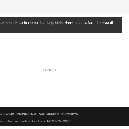
essero qualcosa in contrario alla pubblicazione, basterà fare richiesta di
Contatti
IVIAGGIA
QUIFINANZA
BUONISSIMO
SUPEREVA
di Libero Acquisition S.á r.l.
P. IVA 03970540963