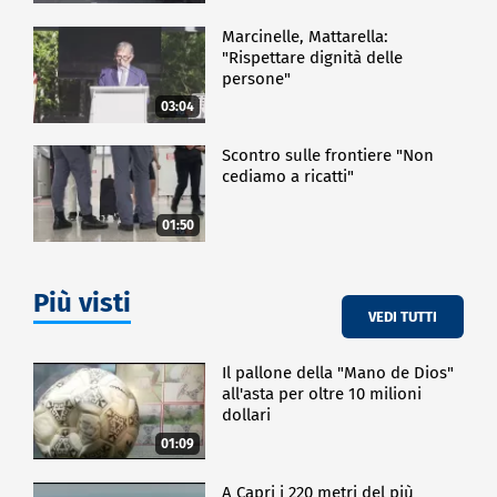
Marcinelle, Mattarella:
"Rispettare dignità delle
persone"
03:04
Scontro sulle frontiere "Non
cediamo a ricatti"
01:50
Più visti
VEDI TUTTI
Il pallone della "Mano de Dios"
all'asta per oltre 10 milioni
dollari
01:09
A Capri i 220 metri del più