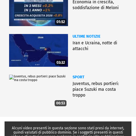
Economia in crescita,
soddisfazione di Meloni
01:52
ULTIME NOTIZIE
Iran e Ucraina, notte di
attacchi
03:32
SPORT
Juventus, rebus portieri:
piace Suzuki ma costa
troppo
00:53
Alcuni video presenti in questa sezione sono stati presi da internet,
quindi valutati di pubblico dominio. Se i soggetti presenti in questi