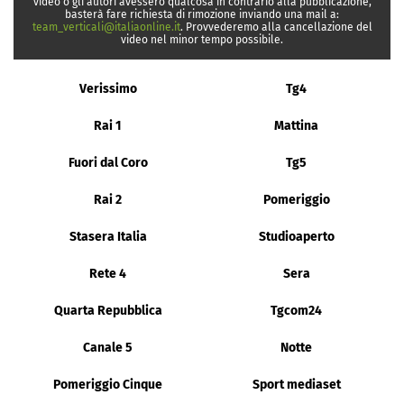
video o gli autori avessero qualcosa in contrario alla pubblicazione,
basterà fare richiesta di rimozione inviando una mail a:
team_verticali@italiaonline.it
. Provvederemo alla cancellazione del
video nel minor tempo possibile.
Verissimo
Tg4
Rai 1
Mattina
Fuori dal Coro
Tg5
Rai 2
Pomeriggio
Stasera Italia
Studioaperto
Rete 4
Sera
Quarta Repubblica
Tgcom24
Canale 5
Notte
Pomeriggio Cinque
Sport mediaset