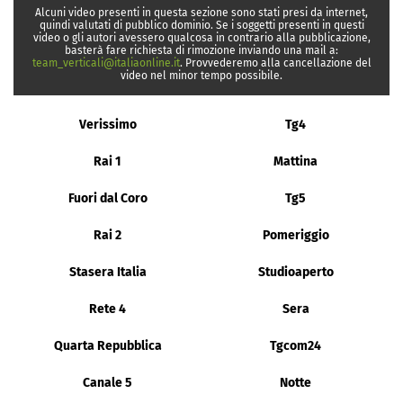
Alcuni video presenti in questa sezione sono stati presi da internet,
quindi valutati di pubblico dominio. Se i soggetti presenti in questi
video o gli autori avessero qualcosa in contrario alla pubblicazione,
basterà fare richiesta di rimozione inviando una mail a:
team_verticali@italiaonline.it
. Provvederemo alla cancellazione del
video nel minor tempo possibile.
Verissimo
Tg4
Rai 1
Mattina
Fuori dal Coro
Tg5
Rai 2
Pomeriggio
Stasera Italia
Studioaperto
Rete 4
Sera
Quarta Repubblica
Tgcom24
Canale 5
Notte