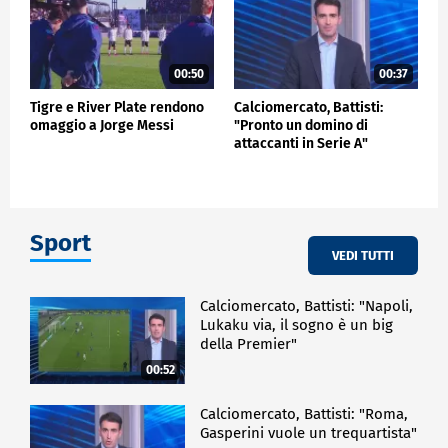
00:50
00:37
Tigre e River Plate rendono
Calciomercato, Battisti:
omaggio a Jorge Messi
"Pronto un domino di
attaccanti in Serie A"
Sport
VEDI TUTTI
Calciomercato, Battisti: "Napoli,
Lukaku via, il sogno è un big
della Premier"
00:52
Calciomercato, Battisti: "Roma,
Gasperini vuole un trequartista"