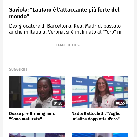
Saviola: "Lautaro è l'attaccante più forte del
mondo"
L'ex-giocatore di Barcellona, Real Madrid, passato
anche in Italia al Verona, si è inchinato al "Toro" in
occasione della tappa di New York dell'EA7 World
Legends Padel Tour
MEDIASET
SPORTMEDIASET
SUGGERITI
01:35
00:55
Dosso pre Birmingham:
Nadia Battocletti: "Voglio
"Sono maturata"
un'altra doppietta d'oro"