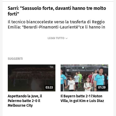
Sarri: "Sassuolo forte, davanti hanno tre molto
forti"
Il tecnico biancoceleste verso la trasferta di Reggio
Emilia: "Berardi-Pinamonti-Laurienté"ce li hanno in
pochi"
MEDIASET
SPORTMEDIASET
SUGGERITI
03:33
01:29
Aspettando la Juve, il
Il Bayern batte 2-1 l'Aston
Palermo batte 2-0 il
Villa, in gol Kim e Luis Diaz
Melbourne City