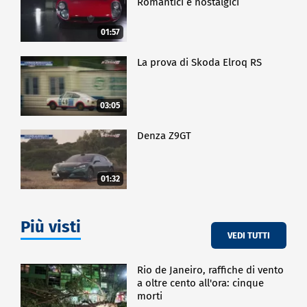
Romantici e nostalgici
01:57
La prova di Skoda Elroq RS
03:05
Denza Z9GT
01:32
Più visti
VEDI TUTTI
Rio de Janeiro, raffiche di vento
a oltre cento all'ora: cinque
morti