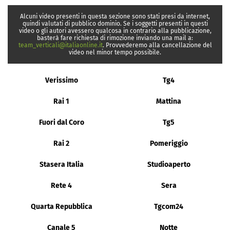
Alcuni video presenti in questa sezione sono stati presi da internet,
quindi valutati di pubblico dominio. Se i soggetti presenti in questi
video o gli autori avessero qualcosa in contrario alla pubblicazione,
basterà fare richiesta di rimozione inviando una mail a:
team_verticali@italiaonline.it
. Provvederemo alla cancellazione del
video nel minor tempo possibile.
Verissimo
Tg4
Rai 1
Mattina
Fuori dal Coro
Tg5
Rai 2
Pomeriggio
Stasera Italia
Studioaperto
Rete 4
Sera
Quarta Repubblica
Tgcom24
Canale 5
Notte