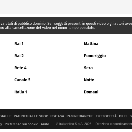
 valutati di pubblico dominio. Se i soggetti presenti in questi video o gli autori av
mo alla cancellazione del video nel minor tempo possibile.
Rai 1
Mattina
Rai 2
Pomeriggio
Rete 4
Sera
Canale 5
Notte
Italia 1
Domani
GIALLE
PAGINEGIALLE SHOP
PGCASA
PAGINEBIANCHE
TUTTOCITTÀ
DILEI
S
© Italiaonline S.p.A. 2026
Direzione e coordinamento 
cy
Preferenze sui cookie
Aiuto