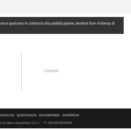
essero qualcosa in contrario alla pubblicazione, basterà fare richiesta di
Contatti
IVIAGGIA
QUIFINANZA
BUONISSIMO
SUPEREVA
di Libero Acquisition S.á r.l.
P. IVA 03970540963