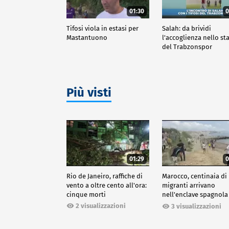
01:30
0
Tifosi viola in estasi per
Salah: da brividi
Mastantuono
l'accoglienza nello st
del Trabzonspor
Più visti
01:29
0
Rio de Janeiro, raffiche di
Marocco, centinaia di
vento a oltre cento all'ora:
migranti arrivano
cinque morti
nell'enclave spagnola
Ceuta
2 visualizzazioni
3 visualizzazioni