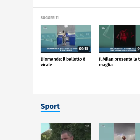
SUGGERITI
00:15
0
Diomande: il balletto è
Il Milan presenta la 
virale
maglia
Sport