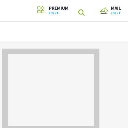
PREMIUM
MAIL
SEARCH
ENTRA
ENTRA
ENTRA