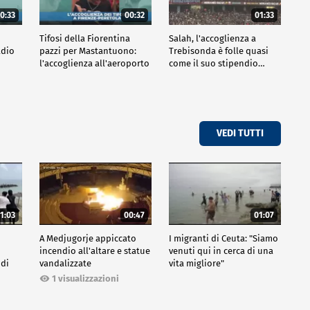
0:33
00:32
01:33
Tifosi della Fiorentina
Salah, l'accoglienza a
adio
pazzi per Mastantuono:
Trebisonda è folle quasi
l'accoglienza all'aeroporto
come il suo stipendio…
VEDI TUTTI
1:03
00:47
01:07
A Medjugorje appiccato
I migranti di Ceuta: "Siamo
incendio all'altare e statue
venuti qui in cerca di una
 di
vandalizzate
vita migliore"
1 visualizzazioni