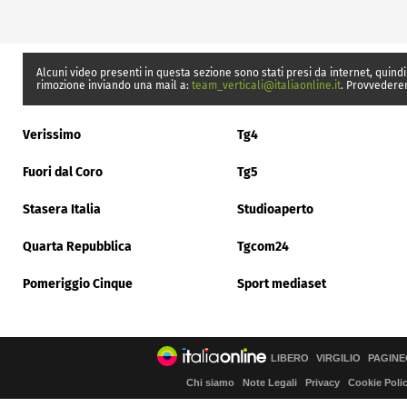
Alcuni video presenti in questa sezione sono stati presi da internet, quindi
rimozione inviando una mail a:
team_verticali@italiaonline.it
. Provvedere
Verissimo
Tg4
Fuori dal Coro
Tg5
Stasera Italia
Studioaperto
Quarta Repubblica
Tgcom24
Pomeriggio Cinque
Sport mediaset
LIBERO
VIRGILIO
PAGINE
Chi siamo
Note Legali
Privacy
Cookie Poli