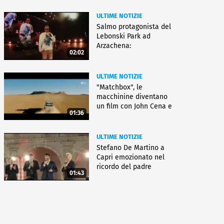
ULTIME NOTIZIE
Salmo protagonista del
Lebonski Park ad
Arzachena:
02:02
"Un'emozione"
ULTIME NOTIZIE
"Matchbox", le
macchinine diventano
un film con John Cena e
01:36
Jessica Biel
ULTIME NOTIZIE
Stefano De Martino a
Capri emozionato nel
ricordo del padre
01:43