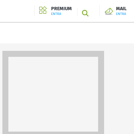
PREMIUM
MAIL
SEARCH
ENTRA
ENTRA
ENTRA