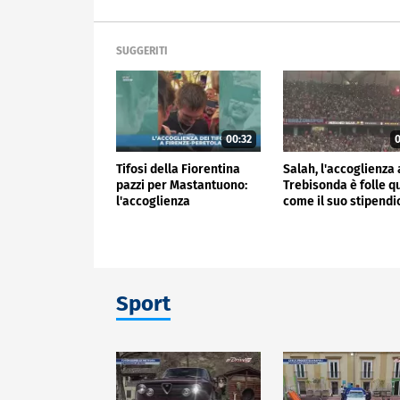
SUGGERITI
00:32
0
Tifosi della Fiorentina
Salah, l'accoglienza 
pazzi per Mastantuono:
Trebisonda è folle q
l'accoglienza
come il suo stipend
all'aeroporto
Sport