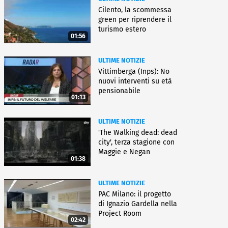
Cilento, la scommessa
green per riprendere il
turismo estero
01:56
ULTIME NOTIZIE
Vittimberga (Inps): No
nuovi interventi su età
pensionabile
01:13
ULTIME NOTIZIE
'The Walking dead: dead
city', terza stagione con
Maggie e Negan
01:38
ULTIME NOTIZIE
PAC Milano: il progetto
di Ignazio Gardella nella
Project Room
02:42