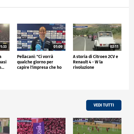
1:33
01:09
02:11
a
Pellacani: "Ci vorrà
A storia di Citroen 2CV e
uasi
qualche giorno per
Renault 4 - W la
io…
capire l'impresa che ho
rivoluzione
fatto"
VEDI TUTTI