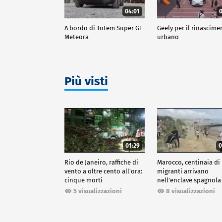
04:01
0
A bordo di Totem Super GT
Geely per il rinascime
Meteora
urbano
Più visti
01:29
0
Rio de Janeiro, raffiche di
Marocco, centinaia di
vento a oltre cento all'ora:
migranti arrivano
cinque morti
nell'enclave spagnola
Ceuta
5 visualizzazioni
8 visualizzazioni