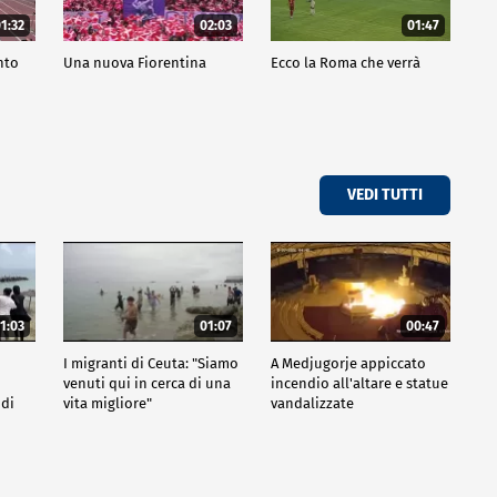
1:32
02:03
01:47
nto
Una nuova Fiorentina
Ecco la Roma che verrà
VEDI TUTTI
1:03
01:07
00:47
I migranti di Ceuta: "Siamo
A Medjugorje appiccato
venuti qui in cerca di una
incendio all'altare e statue
 di
vita migliore"
vandalizzate