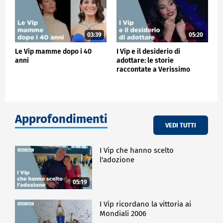
03:39
05:20
Le Vip mamme dopo i 40
I Vip e il desiderio di
anni
adottare: le storie
raccontate a Verissimo
Approfondimenti
VEDI TUTTI
I Vip che hanno scelto
l'adozione
05:19
I Vip ricordano la vittoria ai
Mondiali 2006