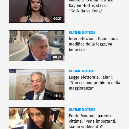
Muore a 18 anni l'attrice
Kaylee Hottle, star di
"Godzilla vs Kong"
00:37
ULTIME NOTIZIE
Intercettazioni, Tajani: no a
modifica della legge, va
bene così
00:24
ULTIME NOTIZIE
Legge elettorale, Tajani:
"Non ci sono problemi nella
maggioranza"
01:11
ULTIME NOTIZIE
Ponte Morandi, parenti
vittime: "Pene importanti,
siamo soddisfatti"