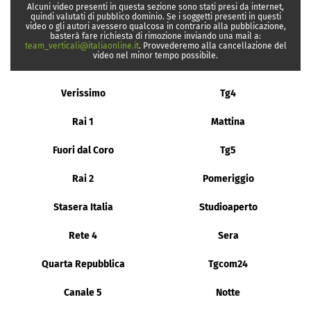
Alcuni video presenti in questa sezione sono stati presi da internet,
quindi valutati di pubblico dominio. Se i soggetti presenti in questi
video o gli autori avessero qualcosa in contrario alla pubblicazione,
basterà fare richiesta di rimozione inviando una mail a:
team_verticali@italiaonline.it
. Provvederemo alla cancellazione del
video nel minor tempo possibile.
Verissimo
Tg4
Rai 1
Mattina
Fuori dal Coro
Tg5
Rai 2
Pomeriggio
Stasera Italia
Studioaperto
Rete 4
Sera
Quarta Repubblica
Tgcom24
Canale 5
Notte