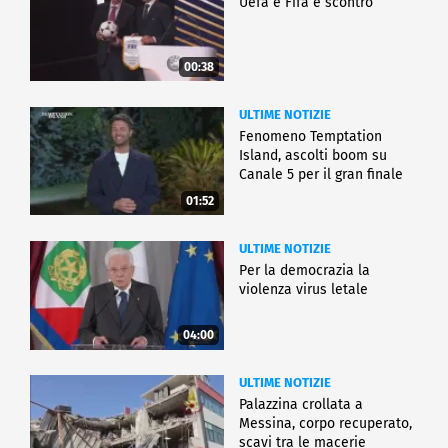
Uefa e Fifa è scontro
00:38
ULTIME NOTIZIE
Fenomeno Temptation
Island, ascolti boom su
Canale 5 per il gran finale
01:52
ULTIME NOTIZIE
Per la democrazia la
violenza virus letale
04:00
ULTIME NOTIZIE
Palazzina crollata a
Messina, corpo recuperato,
scavi tra le macerie