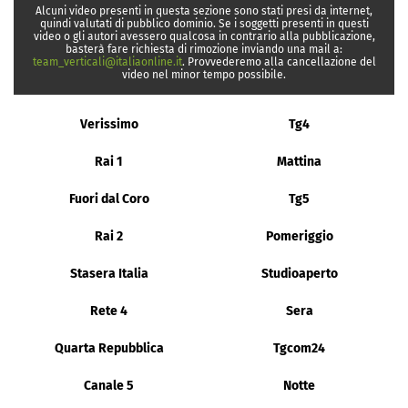
Alcuni video presenti in questa sezione sono stati presi da internet,
quindi valutati di pubblico dominio. Se i soggetti presenti in questi
video o gli autori avessero qualcosa in contrario alla pubblicazione,
basterà fare richiesta di rimozione inviando una mail a:
team_verticali@italiaonline.it
. Provvederemo alla cancellazione del
video nel minor tempo possibile.
Verissimo
Tg4
Rai 1
Mattina
Fuori dal Coro
Tg5
Rai 2
Pomeriggio
Stasera Italia
Studioaperto
Rete 4
Sera
Quarta Repubblica
Tgcom24
Canale 5
Notte