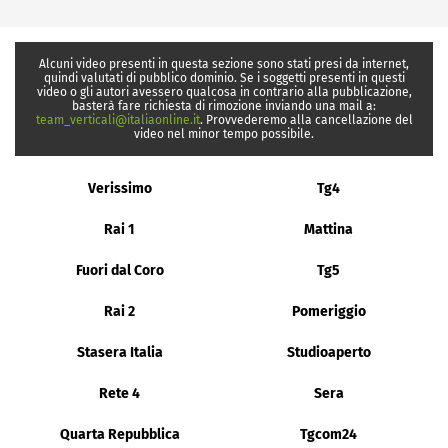
Alcuni video presenti in questa sezione sono stati presi da internet,
quindi valutati di pubblico dominio. Se i soggetti presenti in questi
video o gli autori avessero qualcosa in contrario alla pubblicazione,
basterà fare richiesta di rimozione inviando una mail a:
team_verticali@italiaonline.it
. Provvederemo alla cancellazione del
video nel minor tempo possibile.
Verissimo
Tg4
Rai 1
Mattina
Fuori dal Coro
Tg5
Rai 2
Pomeriggio
Stasera Italia
Studioaperto
Rete 4
Sera
Quarta Repubblica
Tgcom24