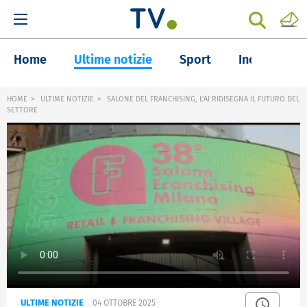
Home
Ultime notizie
Sport
Inchieste
HOME
ULTIME NOTIZIE
SALONE DEL FRANCHISING, L'AI RIDISEGNA IL FUTURO DEL
SETTORE
ULTIME NOTIZIE
04 OTTOBRE 2025