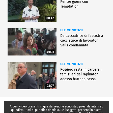
Per tre giorni con
Temptation
00:42
ULTIME NOTIZIE
Da cacciatrice di fascisti a
cacciatrice di lavoratori,
Salis condannata
01:31
ULTIME NOTIZIE
Roggero resta in carcere, i
famigliari dei rapinatori
adesso battono cassa
03:07
Alcuni video presenti in questa sezione sono stati presi da internet,
quindi valutati di pubblico dominio. Se i soggetti presenti in questi