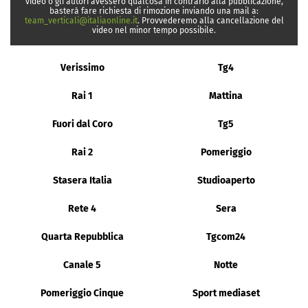
video o gli autori avessero qualcosa in contrario alla pubblicazione,
basterà fare richiesta di rimozione inviando una mail a:
team_verticali@italiaonline.it
. Provvederemo alla cancellazione del
video nel minor tempo possibile.
Verissimo
Tg4
Rai 1
Mattina
Fuori dal Coro
Tg5
Rai 2
Pomeriggio
Stasera Italia
Studioaperto
Rete 4
Sera
Quarta Repubblica
Tgcom24
Canale 5
Notte
Pomeriggio Cinque
Sport mediaset