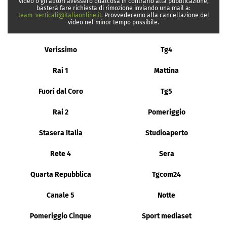
video o gli autori avessero qualcosa in contrario alla pubblicazione,
basterà fare richiesta di rimozione inviando una mail a:
team_verticali@italiaonline.it
. Provvederemo alla cancellazione del
video nel minor tempo possibile.
Verissimo
Tg4
Rai 1
Mattina
Fuori dal Coro
Tg5
Rai 2
Pomeriggio
Stasera Italia
Studioaperto
Rete 4
Sera
Quarta Repubblica
Tgcom24
Canale 5
Notte
Pomeriggio Cinque
Sport mediaset