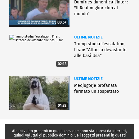
Dumfries dimentica l'Inter :
"Il Real miglior club al
mondo"
00:57
ULTIME NOTIZIE
Trump studia l'escalation,
l'Iran: "Attacco devastante
alle basi Usa"
02:13
ULTIME NOTIZIE
Medjugorje profanata
fermato un sospettato
01:32
Alcuni video presenti in questa sezione sono stati presi da internet,
quindi valutati di pubblico dominio. Se i soggetti presenti in questi