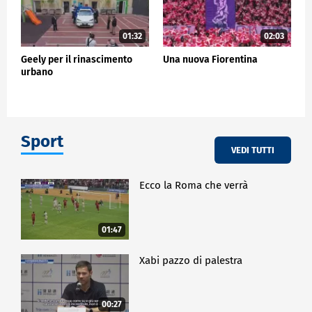
01:32
02:03
Geely per il rinascimento
Una nuova Fiorentina
urbano
Sport
VEDI TUTTI
Ecco la Roma che verrà
01:47
Xabi pazzo di palestra
00:27