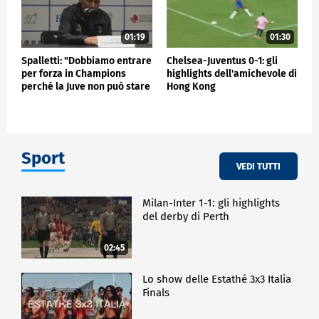
01:19
01:30
Spalletti: "Dobbiamo entrare
Chelsea-Juventus 0-1: gli
per forza in Champions
highlights dell'amichevole di
perché la Juve non può stare
Hong Kong
fuori"
Sport
VEDI TUTTI
Milan-Inter 1-1: gli highlights
del derby di Perth
02:45
Lo show delle Estathé 3x3 Italia
Finals