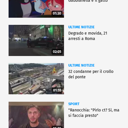
Gabbianella e il gatto"
01:30
ULTIME NOTIZIE
Degrado e movida, 21
arresti a Roma
02:05
ULTIME NOTIZIE
32 condanne per il crollo
del ponte
01:55
SPORT
"Ranocchia: "Pirlo ct? Sì, ma
si faccia presto"