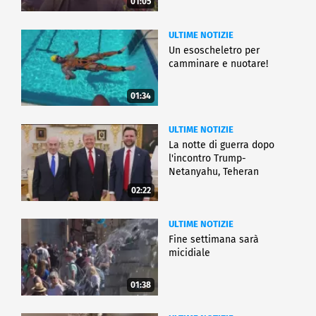
01:05
ULTIME NOTIZIE
Un esoscheletro per
camminare e nuotare!
01:34
ULTIME NOTIZIE
La notte di guerra dopo
l'incontro Trump-
Netanyahu, Teheran
all'attacco
02:22
ULTIME NOTIZIE
Fine settimana sarà
micidiale
01:38