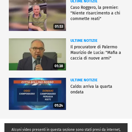
ULTIME NOTIZIE
Caso Roggero, la premier:
"Niente risarcimento a chi
commette reati"
01:53
ULTIME NOTIZIE
Il procuratore di Palermo
Maurizio de Lucia: "Mafia a
caccia di nuove armi"
01:38
ULTIME NOTIZIE
Caldo: arriva la quarta
ondata
01:24
Alcuni video presenti in questa sezione sono stati presi da internet,