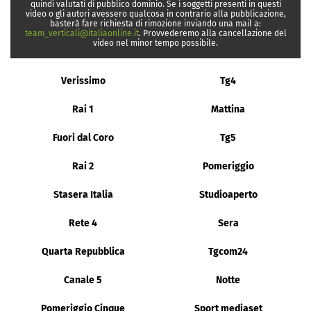
quindi valutati di pubblico dominio. Se i soggetti presenti in questi
video o gli autori avessero qualcosa in contrario alla pubblicazione,
basterà fare richiesta di rimozione inviando una mail a:
team_verticali@italiaonline.it
. Provvederemo alla cancellazione del
video nel minor tempo possibile.
Verissimo
Tg4
Rai 1
Mattina
Fuori dal Coro
Tg5
Rai 2
Pomeriggio
Stasera Italia
Studioaperto
Rete 4
Sera
Quarta Repubblica
Tgcom24
Canale 5
Notte
Pomeriggio Cinque
Sport mediaset