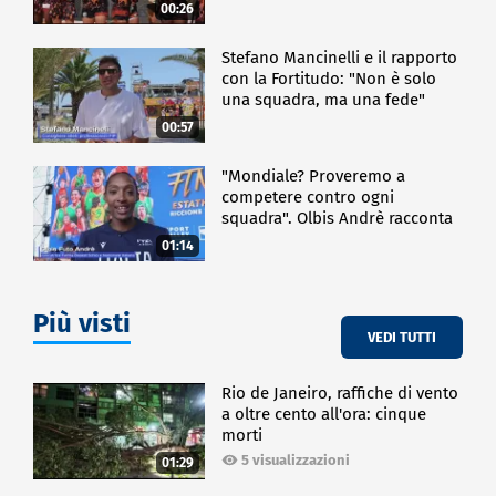
00:26
Stefano Mancinelli e il rapporto
con la Fortitudo: "Non è solo
una squadra, ma una fede"
00:57
"Mondiale? Proveremo a
competere contro ogni
squadra". Olbis Andrè racconta
il percorso di avvicinamento ai
01:14
prossimi mondiali in Germania.
Più visti
VEDI TUTTI
Rio de Janeiro, raffiche di vento
a oltre cento all'ora: cinque
morti
5 visualizzazioni
01:29