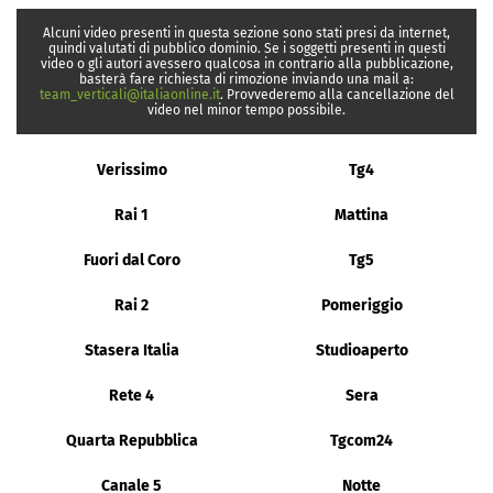
Alcuni video presenti in questa sezione sono stati presi da internet,
quindi valutati di pubblico dominio. Se i soggetti presenti in questi
video o gli autori avessero qualcosa in contrario alla pubblicazione,
basterà fare richiesta di rimozione inviando una mail a:
team_verticali@italiaonline.it
. Provvederemo alla cancellazione del
video nel minor tempo possibile.
Verissimo
Tg4
Rai 1
Mattina
Fuori dal Coro
Tg5
Rai 2
Pomeriggio
Stasera Italia
Studioaperto
Rete 4
Sera
Quarta Repubblica
Tgcom24
Canale 5
Notte