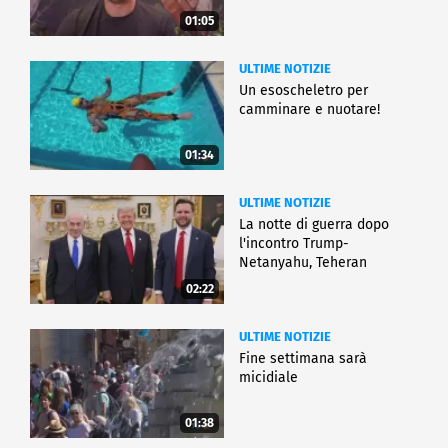
01:05
ULTIME NOTIZIE
Un esoscheletro per
camminare e nuotare!
01:34
ULTIME NOTIZIE
La notte di guerra dopo
l'incontro Trump-
Netanyahu, Teheran
all'attacco
02:22
ULTIME NOTIZIE
Fine settimana sarà
micidiale
01:38