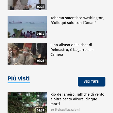
02:32
Teheran smentisce Washington,
"Colloqui solo con l'Oman"
01:34
È no all'uso delle chat di
Delmastro, è bagarre alla
Camera
03:25
Più visti
VEDI TUTTI
Rio de Janeiro, raffiche di vento
a oltre cento all'ora: cinque
morti
5 visualizzazioni
01:29