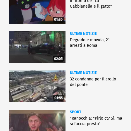
Il ritorno de "La
Gabbianella e il gatto"
01:30
ULTIME NOTIZIE
Degrado e movida, 21
arresti a Roma
02:05
ULTIME NOTIZIE
32 condanne per il crollo
del ponte
01:55
SPORT
"Ranocchia: "Pirlo ct? Sì, ma
si faccia presto"