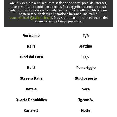
Alcuni video presenti in questa sezione sono stati presi da internet,
quindi valutati di pubblico dominio. Se i soggetti presenti in questi
video o gli autori avessero qualcosa in contrario alla pubblicazione,
basterà fare richiesta di rimozione inviando una mail a:
team_verticali@italiaonline.it
. Provvederemo alla cancellazione del
video nel minor tempo possibile.
Verissimo
Tg4
Rai 1
Mattina
Fuori dal Coro
Tg5
Rai 2
Pomeriggio
Stasera Italia
Studioaperto
Rete 4
Sera
Quarta Repubblica
Tgcom24
Canale 5
Notte