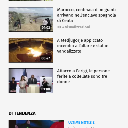
Marocco, centinaia di migranti
arrivano nell'enclave spagnola
di Ceuta
4 visualizzazioni
01:03
A Medjugorje appiccato
incendio all'altare e statue
vandalizzate
00:47
Attacco a Parigi, le persone
ferite a coltellate sono tre
donne
01:08
DI TENDENZA
ULTIME NOTIZIE