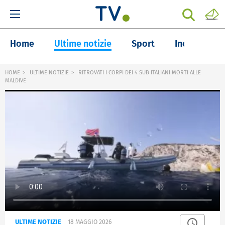
Home
Ultime notizie
Sport
Inchieste
HOME
ULTIME NOTIZIE
RITROVATI I CORPI DEI 4 SUB ITALIANI MORTI ALLE
MALDIVE
ULTIME NOTIZIE
18 MAGGIO 2026