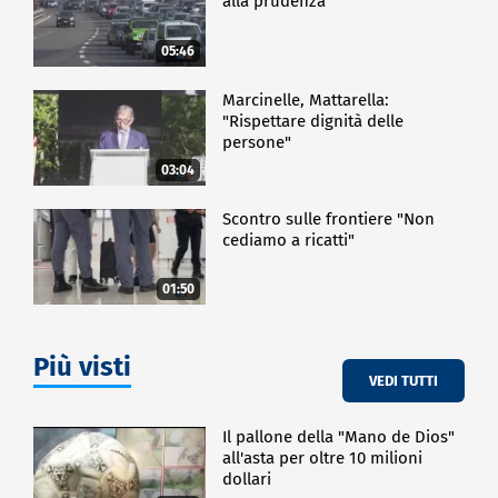
alla prudenza
05:46
Marcinelle, Mattarella:
"Rispettare dignità delle
persone"
03:04
Scontro sulle frontiere "Non
cediamo a ricatti"
01:50
Più visti
VEDI TUTTI
Il pallone della "Mano de Dios"
all'asta per oltre 10 milioni
dollari