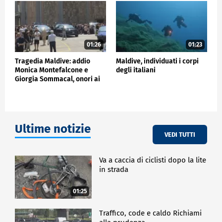
cause della tragedia e si indaga su quali permessi
fossero stati concessi al gruppo per la ricerca e le
immersioni.
01:26
01:23
ESTERI
Tragedia Maldive: addio
Maldive, individuati i corpi
Monica Montefalcone e
degli italiani
Giorgia Sommacal, onori ai
sub finlandesi
Ultime notizie
VEDI TUTTI
Va a caccia di ciclisti dopo la lite
in strada
01:25
Traffico, code e caldo Richiami