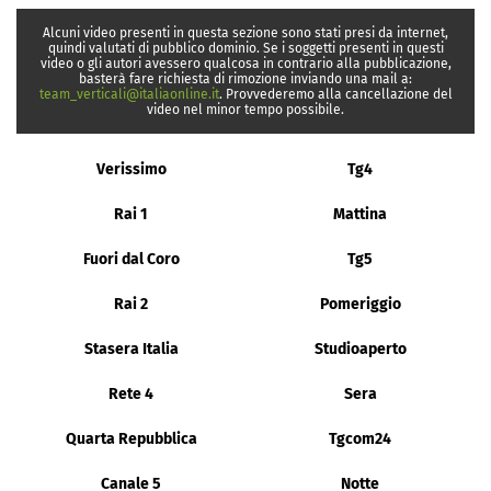
Alcuni video presenti in questa sezione sono stati presi da internet,
quindi valutati di pubblico dominio. Se i soggetti presenti in questi
video o gli autori avessero qualcosa in contrario alla pubblicazione,
basterà fare richiesta di rimozione inviando una mail a:
team_verticali@italiaonline.it
. Provvederemo alla cancellazione del
video nel minor tempo possibile.
Verissimo
Tg4
Rai 1
Mattina
Fuori dal Coro
Tg5
Rai 2
Pomeriggio
Stasera Italia
Studioaperto
Rete 4
Sera
Quarta Repubblica
Tgcom24
Canale 5
Notte