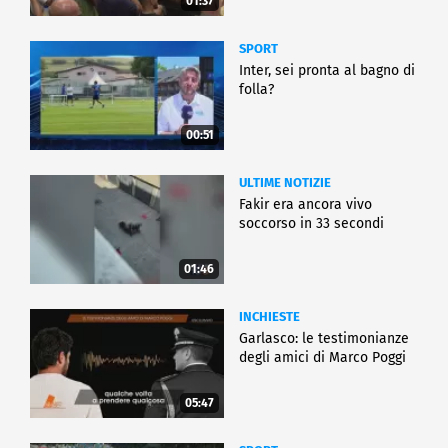
01:37
SPORT
Inter, sei pronta al bagno di
folla?
00:51
ULTIME NOTIZIE
Fakir era ancora vivo
soccorso in 33 secondi
01:46
INCHIESTE
Garlasco: le testimonianze
degli amici di Marco Poggi
05:47