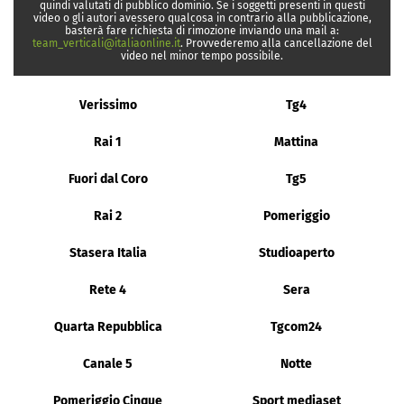
quindi valutati di pubblico dominio. Se i soggetti presenti in questi
video o gli autori avessero qualcosa in contrario alla pubblicazione,
basterà fare richiesta di rimozione inviando una mail a:
team_verticali@italiaonline.it
. Provvederemo alla cancellazione del
video nel minor tempo possibile.
Verissimo
Tg4
Rai 1
Mattina
Fuori dal Coro
Tg5
Rai 2
Pomeriggio
Stasera Italia
Studioaperto
Rete 4
Sera
Quarta Repubblica
Tgcom24
Canale 5
Notte
Pomeriggio Cinque
Sport mediaset