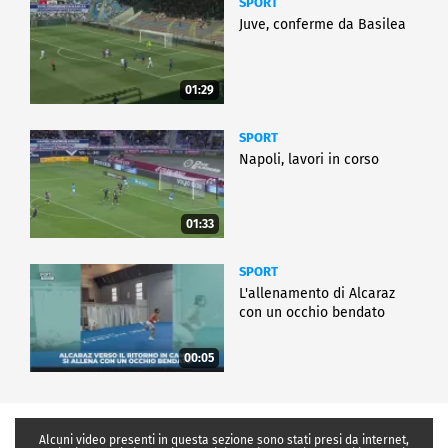
SPORT
Juve, conferme da Basilea
01:29
SPORT
Napoli, lavori in corso
01:33
SPORT
L'allenamento di Alcaraz
con un occhio bendato
00:05
Alcuni video presenti in questa sezione sono stati presi da internet,