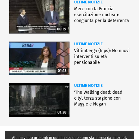
ULTIME NOTIZIE
Merz: con la Francia
esercitazione nucleare
congiunta per la deterrenza
00:39
ULTIME NOTIZIE
Vittimberga (Inps): No nuovi
interventi su età
pensionabile
01:13
ULTIME NOTIZIE
'The Walking dead: dead
city', terza stagione con
Maggie e Negan
01:38
Alcuni video presenti in questa sezione sono stati presi da internet,