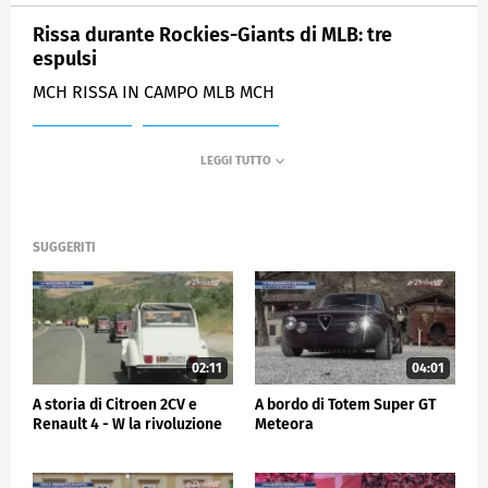
Rissa durante Rockies-Giants di MLB: tre
espulsi
MCH RISSA IN CAMPO MLB MCH
MEDIASET
SPORTMEDIASET
SUGGERITI
02:11
04:01
A storia di Citroen 2CV e
A bordo di Totem Super GT
Renault 4 - W la rivoluzione
Meteora