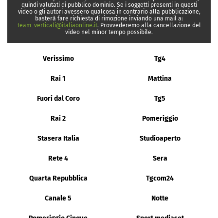
quindi valutati di pubblico dominio. Se i soggetti presenti in questi
video o gli autori avessero qualcosa in contrario alla pubblicazione,
basterà fare richiesta di rimozione inviando una mail a:
team_verticali@italiaonline.it
. Provvederemo alla cancellazione del
video nel minor tempo possibile.
Verissimo
Tg4
Rai 1
Mattina
Fuori dal Coro
Tg5
Rai 2
Pomeriggio
Stasera Italia
Studioaperto
Rete 4
Sera
Quarta Repubblica
Tgcom24
Canale 5
Notte