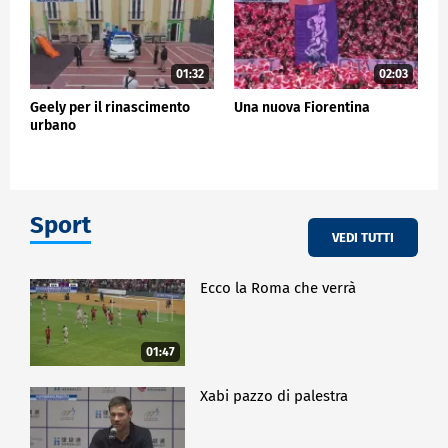
01:32
02:03
Geely per il rinascimento
Una nuova Fiorentina
urbano
Sport
VEDI TUTTI
Ecco la Roma che verrà
01:47
Xabi pazzo di palestra