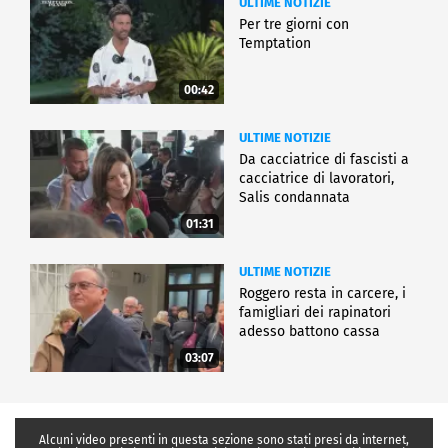
ULTIME NOTIZIE
Per tre giorni con
Temptation
00:42
ULTIME NOTIZIE
Da cacciatrice di fascisti a
cacciatrice di lavoratori,
Salis condannata
01:31
ULTIME NOTIZIE
Roggero resta in carcere, i
famigliari dei rapinatori
adesso battono cassa
03:07
Alcuni video presenti in questa sezione sono stati presi da internet,