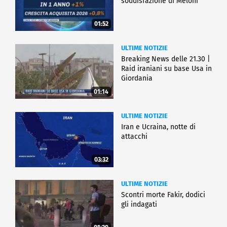
soddisfazione di Meloni
01:52
ULTIME NOTIZIE
Breaking News delle 21.30 |
Raid iraniani su base Usa in
Giordania
01:14
ULTIME NOTIZIE
Iran e Ucraina, notte di
attacchi
03:32
ULTIME NOTIZIE
Scontri morte Fakir, dodici
gli indagati