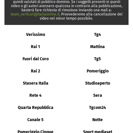
quindi valutati di pubblico dominio. Se i soggetti presenti in questi
video o gli autori avessero qualcosa in contrario alla pubblicazione,
basterà fare richiesta di rimozione inviando una mail a:
team_verticali@italiaonline.it
. Provvederemo alla cancellazione del
video nel minor tempo possibile.
Verissimo
Tg4
Rai 1
Mattina
Fuori dal Coro
Tg5
Rai 2
Pomeriggio
Stasera Italia
Studioaperto
Rete 4
Sera
Quarta Repubblica
Tgcom24
Canale 5
Notte
Pomeriggio Cinque
Sport mediaset