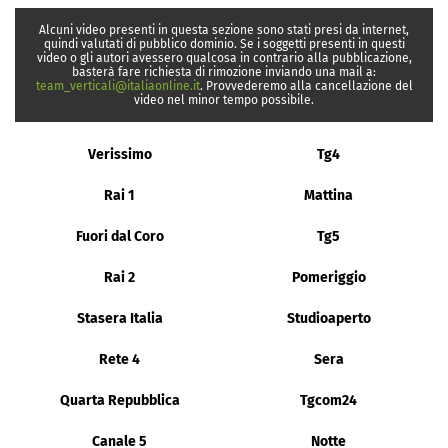
Alcuni video presenti in questa sezione sono stati presi da internet,
quindi valutati di pubblico dominio. Se i soggetti presenti in questi
video o gli autori avessero qualcosa in contrario alla pubblicazione,
basterà fare richiesta di rimozione inviando una mail a:
team_verticali@italiaonline.it
. Provvederemo alla cancellazione del
video nel minor tempo possibile.
Verissimo
Tg4
Rai 1
Mattina
Fuori dal Coro
Tg5
Rai 2
Pomeriggio
Stasera Italia
Studioaperto
Rete 4
Sera
Quarta Repubblica
Tgcom24
Canale 5
Notte