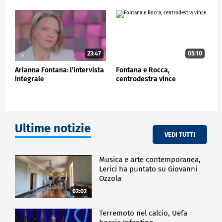
Italia, con la partecipazione del CONI e l'ospitalità
del Segretariato Generale della Presidenza della
Repubblica.
CRONACA
23:47
05:10
Arianna Fontana: l'intervista
Fontana e Rocca,
integrale
centrodestra vince
Ultime notizie
VEDI TUTTI
Musica e arte contemporanea,
Lerici ha puntato su Giovanni
Ozzola
02:02
Terremoto nel calcio, Uefa