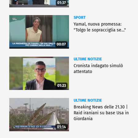
01:37
SPORT
Yamal, nuova promessa:
"Tolgo le sopracciglia se…"
00:07
ULTIME NOTIZIE
Cronista indagato simulò
attentato
01:23
ULTIME NOTIZIE
Breaking News delle 21.30 |
Raid iraniani su base Usa in
Giordania
01:14