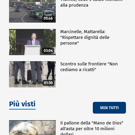
di laurea congiunti, scambi di studenti e docenti, e
alla prudenza
l'ambizione di costruire veri e propri ponti
accademici tra Europa e Asia centrale.
05:46
CRONACA
Marcinelle, Mattarella:
"Rispettare dignità delle
persone"
03:04
Scontro sulle frontiere "Non
cediamo a ricatti"
01:50
Più visti
VEDI TUTTI
Il pallone della "Mano de Dios"
all'asta per oltre 10 milioni
dollari