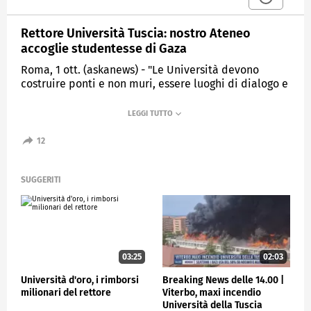
Rettore Università Tuscia: nostro Ateneo
accoglie studentesse di Gaza
Roma, 1 ott. (askanews) - "Le Università devono
costruire ponti e non muri, essere luoghi di dialogo e
di condivisione, di ricerca e formazione": lo ha detto
ad askanews Stefano Ubertini, Rettore
dell'Università della Tuscia.
12
"E' con questo spirito che inauguriamo il John
Campus tra l'Università della Tuscia e la Samarkand
Agroinnovations and Research University, qui a
SUGGERITI
Samarcanda che da sempre rappresenta un simbolo
del dialogo fra i popoli e le diverse culture. Ed è per
questo - ha aggiunge il Rettore - che mi sento di
condividere quanto affermato dal ministro Bernini,
cerca il fatto che la comunità scientifica italiana non
debba entrare in conflitto con la comunità scientifica
03:25
02:03
israeliana, ma piuttosto cercare di stabilire un
Università d'oro, i rimborsi
Breaking News delle 14.00 |
dialogo".
milionari del rettore
Viterbo, maxi incendio
"Non dobbiamo mai lasciare solo le studentesse e gli
Università della Tuscia