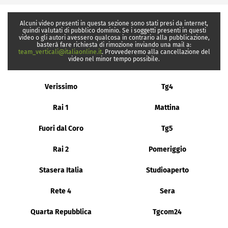
Alcuni video presenti in questa sezione sono stati presi da internet,
quindi valutati di pubblico dominio. Se i soggetti presenti in questi
video o gli autori avessero qualcosa in contrario alla pubblicazione,
basterà fare richiesta di rimozione inviando una mail a:
team_verticali@italiaonline.it
. Provvederemo alla cancellazione del
video nel minor tempo possibile.
Verissimo
Tg4
Rai 1
Mattina
Fuori dal Coro
Tg5
Rai 2
Pomeriggio
Stasera Italia
Studioaperto
Rete 4
Sera
Quarta Repubblica
Tgcom24