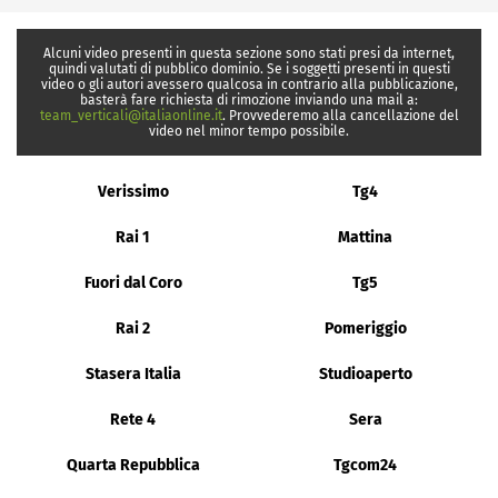
Alcuni video presenti in questa sezione sono stati presi da internet,
quindi valutati di pubblico dominio. Se i soggetti presenti in questi
video o gli autori avessero qualcosa in contrario alla pubblicazione,
basterà fare richiesta di rimozione inviando una mail a:
team_verticali@italiaonline.it
. Provvederemo alla cancellazione del
video nel minor tempo possibile.
Verissimo
Tg4
Rai 1
Mattina
Fuori dal Coro
Tg5
Rai 2
Pomeriggio
Stasera Italia
Studioaperto
Rete 4
Sera
Quarta Repubblica
Tgcom24