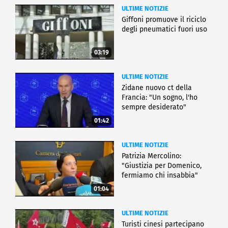
ULTIME NOTIZIE
Giffoni promuove il riciclo
degli pneumatici fuori uso
03:19
ULTIME NOTIZIE
Zidane nuovo ct della
Francia: "Un sogno, l'ho
sempre desiderato"
01:42
ULTIME NOTIZIE
Patrizia Mercolino:
"Giustizia per Domenico,
fermiamo chi insabbia"
01:04
ULTIME NOTIZIE
Turisti cinesi partecipano