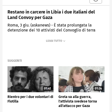
Restano in carcere in Libia i due italiani del
Land Convoy per Gaza
Roma, 3 giu. (askanews) - È stata prolungata la
detenzione dei 10 attivisti del Convoglio di terra
della Flotilla per Gaza - tra cui i due italiani
Domenico Centrone, 33enne di Molfetta, e Leonarda
"Dina" Alberizia 67enne di Asti - trattenuti a Bengasi
dopo essere stati fermati nei pressi di Sirte dove
tentavano di negoziare il passaggio in Libia
orientale.
SUGGERITI
Gli attivisti del Land Convoy, di cui la Global Sumud
Flotilla chiede l'immediato rilascio - sono comparsi
martedì 2 giugno davanti al procuratore libico che
ha disposto la continuazione della custodia
cautelare fino alla prossima udienza.
01:41
01:34
Il console generale d'Italia a Bengasi, Filippo
Rientro per i due volontari di
Greta va alla guerra,
Colombo, ha presentato una nuova richiesta per una
Flotilla
l'attivista svedese torna
visita consolare ai due connazionali, mentre
all'attacco per Gaza
l'Ambasciata d'Italia a Tripoli e la Farnesina