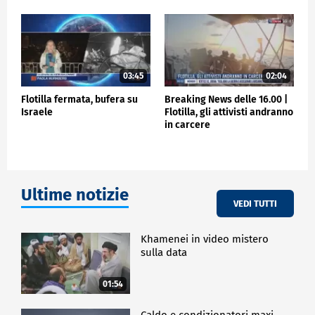
continuano a seguire la vicenda per assicurare il loro
rientro il prima possibile.
Secondo gli attivisti di Molfetta, "Nico" sta bene e la
sua famiglia è informata sullo stato della detenzione
e anche sui passi diplomatici effettuati nelle ultime
03:45
02:04
ore per la sua tutela.
Flotilla fermata, bufera su
Breaking News delle 16.00 |
Israele
Flotilla, gli attivisti andranno
ESTERI
in carcere
Ultime notizie
VEDI TUTTI
Khamenei in video mistero
sulla data
01:54
Caldo e condizionatori maxi-