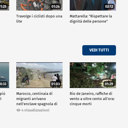
1:25
01:24
02:12
Travolge i ciclisti dopo una
Mattarella: "Rispettare la
lite
dignità delle persone"
VEDI TUTTI
0:33
01:03
01:29
 più
Marocco, centinaia di
Rio de Janeiro, raffiche di
l
migranti arrivano
vento a oltre cento all'ora:
nell'enclave spagnola di
cinque morti
Ceuta
4 visualizzazioni