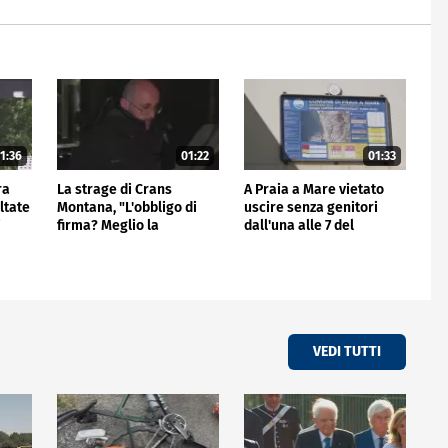
1:36
01:22
01:33
ra
La strage di Crans
A Praia a Mare vietato
ltate
Montana, "L'obbligo di
uscire senza genitori
i
firma? Meglio la
dall'una alle 7 del
videocall"
mattino
VEDI TUTTI