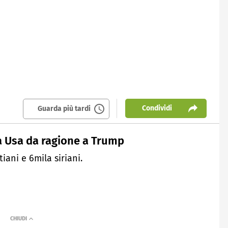
Condividi
Guarda più tardi
a Usa da ragione a Trump
iani e 6mila siriani.