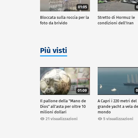
01:05
0
Bloccata sulla roccia per la
Stretto di Hormuz le
foto da brivido
condizioni dell'Iran
Più visti
01:09
0
Il pallone della "Mano de
A Capri i 220 metri del
Dios" all'asta per oltre 10
grande yacht a vela de
milioni dollari
mondo
21 visualizzazioni
5 visualizzazioni