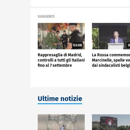
SUGGERITI
03:08
0
Rappresaglia di Madrid,
La Russa commemo
controlli a tutti gli italiani
Marcinelle, spalle vo
fino al 7 settembre
dai sindacalisti belg
Ultime notizie