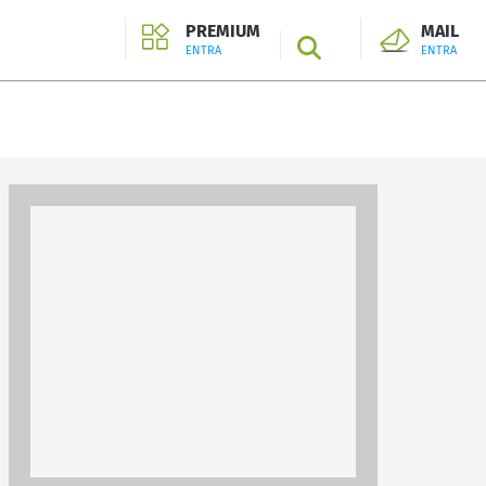
PREMIUM
MAIL
SEARCH
ENTRA
ENTRA
ENTRA